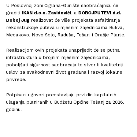
U Poslovnoj zoni Ciglana-Glinište saobraćajnicu će
graditi
IKAN d.o.o. Zavidovići
, a
DOBOJPUTEVI d.d.
Doboj Jug
realizovat će više projekata asfaltiranja i
rekonstrukcije puteva u mjesnim zajednicama Bukva,
Medakovo, Novo Selo, Raduša, Tešanj i Orašje Planje.
Realizacijom ovih projekata unaprijedit će se putna
infrastruktura u brojnim mjesnim zajednicama,
poboljšati sigurnost saobraćaja te stvoriti kvalitetniji
uslovi za svakodnevni život građana i razvoj lokalne
privrede.
Potpisani ugovori predstavljaju prvi dio kapitalnih
ulaganja planiranih u Budžetu Općine Tešanj za 2026.
godinu.