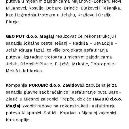
puteva u mjesnim zajednicama Miljanovci-Lončari, Novi
Miljanovci, Rosulje, Bobare-Drinčići-Blaževci i Tešanjka,
kao i izgradnja trotoara u Jelahu, Kraševu i Orašju
Planje.
GEO PUT d.o.o. Maglaj
realizovat će rekonstrukciju i
sanaciju lokalne ceste Tešanj – Raduša – Jevadžije –
Jelah (druga faza), te više projekata asfaltiranja
puteva i izgradnje trotoara u mjesnim zajednicama
Jelah, Džemilić Planje, Piljužići, Mrkotić, Dobropolje-
Mekiš i Jablanica.
Kompanija
POROBIĆ d.o.o. Zavidovići
zadužena je za
sanaciju glavne saobraćajnice i asfaltiranje puta Bare–
Zlatići u Mjesnoj zajednici Trepče, dok će
HAJDIĆ d.o.o.
Maglaj
izvoditi radove na rekonstrukciji i asfaltiranju
puteva Alispahići–Softići i Koprivci u Mjesnoj zajednici
Karadaglije.