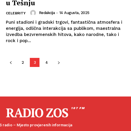
u Tešnju
Redakcija
-
14 Augusta, 2025
CELEBRITY
Puni stadioni i gradski trgovi, fantastična atmosfera i
energija, odlična interakcija sa publikom, maestralna
izvedba bezvremenskih hitova, kako narodne, tako i
rock i pop...
2
3
4
RADIO ZOS
107 FM
 radio – Mjesto provjerenih informacija