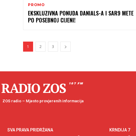
PROMO
EKSKLUZIVNA PONUDA DANIALS-A I SAR9 METE
PO POSEBNOJ CIJENI!
1
2
3
RADIO ZOS
107 FM
ZOS radio – Mjesto provjerenih informacija
SVA PRAVA PRIDRŽANA
KRNDIJA 7