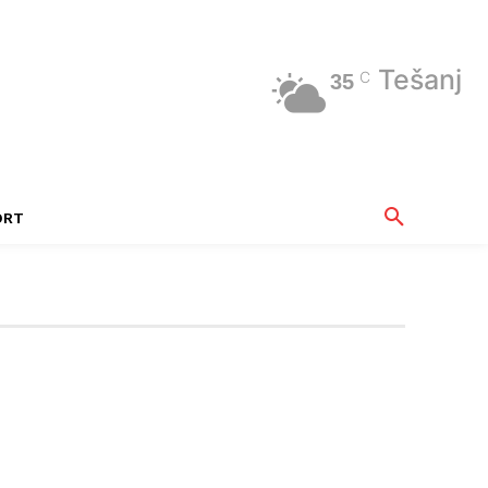
Tešanj
C
35
ORT