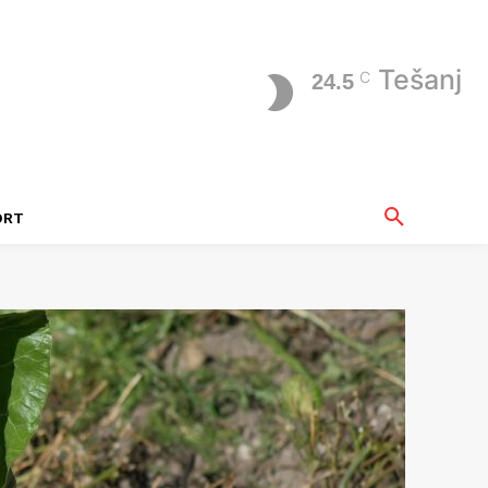
Tešanj
C
24.5
ORT