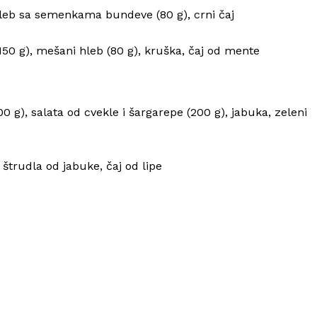
 hleb sa semenkama bundeve (80 g), crni čaj
(150 g), mešani hleb (80 g), kruška, čaj od mente
0 g), salata od cvekle i šargarepe (200 g), jabuka, zeleni
, štrudla od jabuke, čaj od lipe