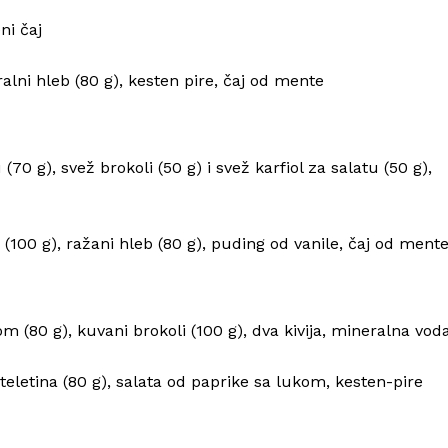
ni čaj
gralni hleb (80 g), kesten pire, čaj od mente
(70 g), svež brokoli (50 g) i svež karfiol za salatu (50 g),
 (100 g), ražani hleb (80 g), puding od vanile, čaj od ment
om (80 g), kuvani brokoli (100 g), dva kivija, mineralna vod
eletina (80 g), salata od paprike sa lukom, kesten-pire