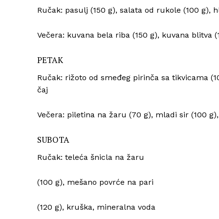
Ručak: pasulj (150 g), salata od rukole (100 g),
Večera: kuvana bela riba (150 g), kuvana blitva 
PETAK
Ručak: rižoto od smeđeg pirinča sa tikvicama (10
čaj
Večera: piletina na žaru (70 g), mladi sir (100 g)
SUBOTA
Ručak: teleća šnicla na žaru
(100 g), mešano povrće na pari
(120 g), kruška, mineralna voda