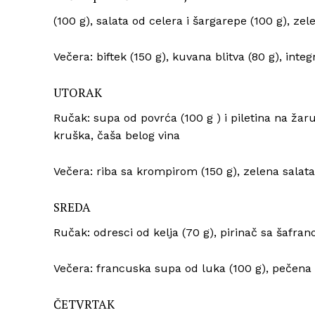
(100 g), salata od celera i šargarepe (100 g), zele
Večera: biftek (150 g), kuvana blitva (80 g), inte
UTORAK
Ručak: supa od povrća (100 g ) i piletina na žaru 
kruška, čaša belog vina
Večera: riba sa krompirom (150 g), zelena salata
SREDA
Ručak: odresci od kelja (70 g), pirinač sa šafran
Večera: francuska supa od luka (100 g), pečena t
ČETVRTAK