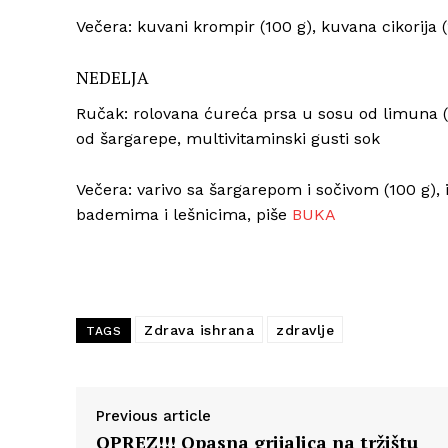
Večera: kuvani krompir (100 g), kuvana cikorija (
NEDELJA
Ručak: rolovana ćureća prsa u sosu od limuna (1
od šargarepe, multivitaminski gusti sok
Večera: varivo sa šargarepom i sočivom (100 g), i
bademima i lešnicima, piše
BUKA
Zdrava ishrana
zdravlje
TAGS
Previous article
OPREZ!!! Opasna grijalica na tržištu