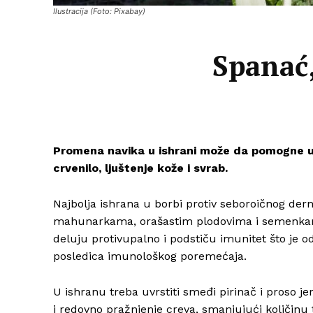
Ilustracija (Foto: Pixabay)
Spanać,
Promena navika u ishrani može da pomogne u 
crvenilo, ljuštenje kože i svrab.
Najbolja ishrana u borbi protiv seboroičnog der
mahunarkama, orašastim plodovima i semenkam
deluju protivupalno i podstiču imunitet što je od
posledica imunološkog poremećaja.
U ishranu treba uvrstiti smeđi pirinač i proso 
i redovno pražnjenje creva, smanjujući količinu