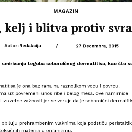
MAGAZIN
 kelj i blitva protiv svr
Autor:
Redakcija
/
27 Decembra, 2015
smirivanju tegoba seboroičnog dermatitisa, kao što s
matitisa je ona bazirana na raznolikom voću i povrću,
a uz povremeni unos ribe i belog mesa. Ove namirnice
 izuzetne važnosti jer se veruje da je seboroični dermatiti
jer obiluju prehrambenim vlaknima koja podstiču peristalti
 toksičnih materija u organizmu.