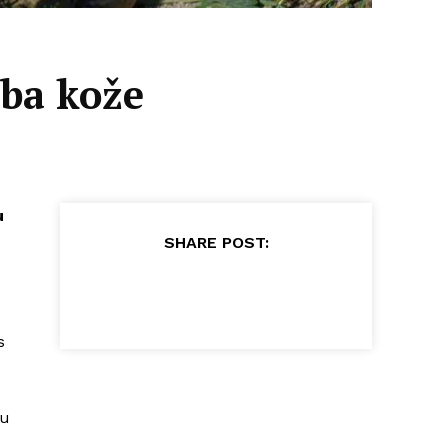
aba kože
u
SHARE POST:
s
ku