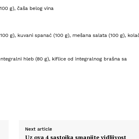
100 g), čaša belog vina
00 g), kuvani spanać (100 g), mešana salata (100 g), kola
ntegralni hleb (80 g), kiflice od integralnog brašna sa
Next article
Uz ova 4 sastojka smanjite vidljivost