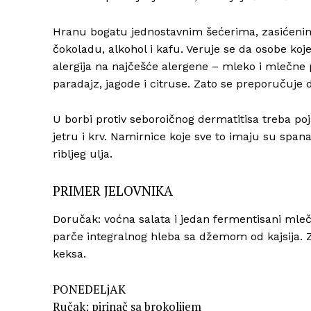
Hranu bogatu jednostavnim šećerima, zasićenim m
čokoladu, alkohol i kafu. Veruje se da osobe ko
alergija na najčešće alergene – mleko i mlečne pro
paradajz, jagode i citruse. Zato se preporučuje 
U borbi protiv seboroičnog dermatitisa treba poja
jetru i krv. Namirnice koje sve to imaju su spana
ribljeg ulja.
PRIMER JELOVNIKA
Doručak: voćna salata i jedan fermentisani mleč
parče integralnog hleba sa džemom od kajsija. 
keksa.
PONEDELjAK
Ručak: pirinač sa brokolijem