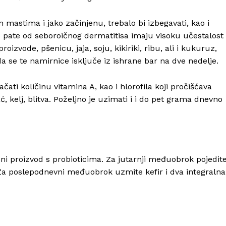
astima i jako začinjenu, trebalo bi izbegavati, kao i
je pate od seboroičnog dermatitisa imaju visoku učestalost
izvode, pšenicu, jaja, soju, kikiriki, ribu, ali i kukuruz,
da se te namirnice isključe iz ishrane bar na dve nedelje.
čati količinu vitamina A, kao i hlorofila koji pročišćava
ć, kelj, blitva. Poželjno je uzimati i i do pet grama dnevno
ni proizvod s probioticima. Za jutarnji međuobrok pojedit
Za poslepodnevni međuobrok uzmite kefir i dva integralna