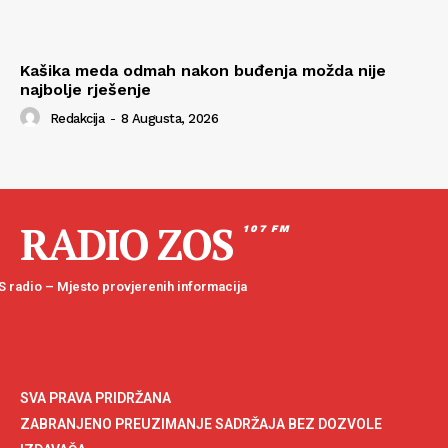
Kašika meda odmah nakon buđenja možda nije
najbolje rješenje
Redakcija
-
8 Augusta, 2026
RADIO ZOS
107 FM
 radio – Mjesto provjerenih informacija
SVA PRAVA PRIDRŽANA
ZABRANJENO PREUZIMANJE SADRŽAJA BEZ DOZVOLE