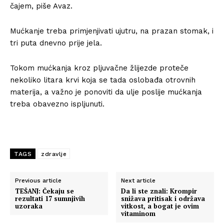
čajem, piše Avaz.
Mućkanje treba primjenjivati ujutru, na prazan stomak, i
tri puta dnevno prije jela.
Tokom mućkanja kroz pljuvačne žlijezde proteče
nekoliko litara krvi koja se tada oslobađa otrovnih
materija, a važno je ponoviti da ulje poslije mućkanja
treba obavezno ispljunuti.
TAGS
zdravlje
Previous article
Next article
TEŠANJ: Čekaju se
Da li ste znali: Krompir
rezultati 17 sumnjivih
snižava pritisak i održava
uzoraka
vitkost, a bogat je ovim
vitaminom