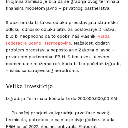
Inicijalna zamisao je bila da se gradnja ovog terminala
finansira modelom javno – privatnog partnerstva.
S obzirom da bi takva odluka predstavljala stratešku
odluku, odnosno odluku bitnu za poslovanje Društva,
bilo bi neophodno da to odobri naš vlasnik,
Vlada
Federacije Bosne i Hercegovine
. Nažalost, dodatni
problem predstavlja nepostojanje Zakona o javno –
privatnom partnerstvu FBIH. S tim u vezi, u ovom
momentu ne možemo reći kada bi bio početak izgradnj
– ističu sa sarajevskog aerodroma.
Velika investicija
Izgradnja Terminala koštala bi do 200.000.000,00 KM
– Po našoj procjeni za izgradnju prve faze novog
terminala, potrebno je najmanje dvije godine. Vlada
FBiH je još 2022. godine, prihvatila Elaborat