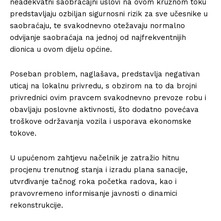
neadekvatni saobraćajni uslovi na ovom kružnom toku
predstavljaju ozbiljan sigurnosni rizik za sve učesnike u
saobraćaju, te svakodnevno otežavaju normalno
odvijanje saobraćaja na jednoj od najfrekventnijih
dionica u ovom dijelu općine.
Poseban problem, naglašava, predstavlja negativan
uticaj na lokalnu privredu, s obzirom na to da brojni
privrednici ovim pravcem svakodnevno prevoze robu i
obavljaju poslovne aktivnosti, što dodatno povećava
troškove održavanja vozila i usporava ekonomske
tokove.
U upućenom zahtjevu načelnik je zatražio hitnu
procjenu trenutnog stanja i izradu plana sanacije,
utvrđivanje tačnog roka početka radova, kao i
pravovremeno informisanje javnosti o dinamici
rekonstrukcije.