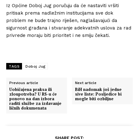
Iz Općine Doboj Jug poručuju da će nastaviti vršiti
pritisak prema nadležnim institucijama sve dok
problem ne bude trajno riješen, naglašavajući da
sigurnost građana i stvaranje adekvatnih uslova za rad
privrede moraju biti prioritet i ne smiju čekati.
TAGS
Doboj Jug
Previous article
Next article
Uobičajena praksa ili
BiH nadomak još jedne
zloupotreba? U RS-u će
sive liste: Posljedice bi
ponovo na dan izbora
mogle biti ozbiljne
raditi službe za izdavanje
ličnih dokumenata
SHARE POST: