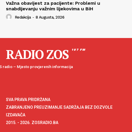
Važna obavijest za pacijente: Problemi u
snabdijevanju važnim lijekovima u BiH
Redakcija
-
8 Augusta, 2026
RADIO ZOS
107 FM
 radio – Mjesto provjerenih informacija
SVA PRAVA PRIDRŽANA
ZABRANJENO PREUZIMANJE SADRŽAJA BEZ DOZVOLE
IZDAVAČA
2015. - 2026. ZOSRADIO.BA