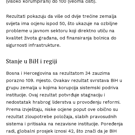
(visoko korumpirani) do 100 (veoma čisti).
Rezultati pokazuju da više od dvije trećine zemalja
svijeta ima ocjenu ispod 50, što ukazuje na ozbiljne
probleme u javnom sektoru koji direktno utiču na
kvalitet života građana, od finansiranja bolnica do
sigurnosti infrastrukture.
Stanje u BiH i regiji
Bosna i Hercegovina sa rezultatom 34 zauzima
porazno 109. mjesto. Ovakav rezultat svrstava BiH u
grupu zemalja u kojima korupcija sistemski podriva
institucije. Ovaj rezultat potvrđuje stagnaciju i
nedostatak hrabrog liderstva u provođenju reformi.
Prema izvještaju, niske ocjene poput ove obično su
rezultat zloupotrebe položaja, slabih pravosudnih
sistema i pritisaka na nezavisne institucije. Poređenja
radi, globalni prosjek iznosi 42, što znači da je BiH