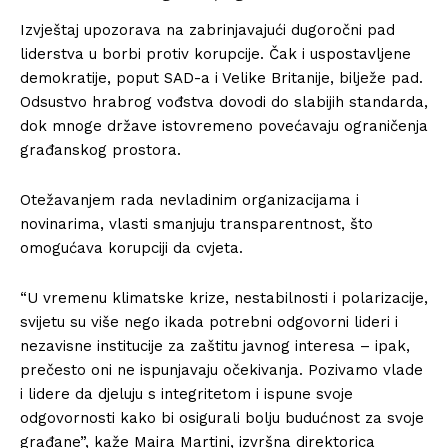
Izvještaj upozorava na zabrinjavajući dugoročni pad
liderstva u borbi protiv korupcije. Čak i uspostavljene
demokratije, poput SAD-a i Velike Britanije, bilježe pad.
Odsustvo hrabrog vođstva dovodi do slabijih standarda,
dok mnoge države istovremeno povećavaju ograničenja
građanskog prostora.
Otežavanjem rada nevladinim organizacijama i
novinarima, vlasti smanjuju transparentnost, što
omogućava korupciji da cvjeta.
“U vremenu klimatske krize, nestabilnosti i polarizacije,
svijetu su više nego ikada potrebni odgovorni lideri i
nezavisne institucije za zaštitu javnog interesa – ipak,
prečesto oni ne ispunjavaju očekivanja. Pozivamo vlade
i lidere da djeluju s integritetom i ispune svoje
odgovornosti kako bi osigurali bolju budućnost za svoje
građane”, kaže Maira Martini, izvršna direktorica