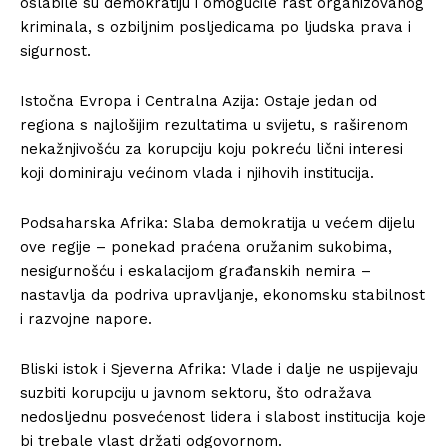
oslabile su demokratiju i omogućile rast organizovanog
kriminala, s ozbiljnim posljedicama po ljudska prava i
sigurnost.
Istočna Evropa i Centralna Azija: Ostaje jedan od
regiona s najlošijim rezultatima u svijetu, s raširenom
nekažnjivošću za korupciju koju pokreću lični interesi
koji dominiraju većinom vlada i njihovih institucija.
Podsaharska Afrika: Slaba demokratija u većem dijelu
ove regije – ponekad praćena oružanim sukobima,
nesigurnošću i eskalacijom građanskih nemira –
nastavlja da podriva upravljanje, ekonomsku stabilnost
i razvojne napore.
Bliski istok i Sjeverna Afrika: Vlade i dalje ne uspijevaju
suzbiti korupciju u javnom sektoru, što odražava
nedosljednu posvećenost lidera i slabost institucija koje
bi trebale vlast držati odgovornom.