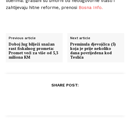
liderima: građani su umorni od neodgovorne vlasti i
zahtijevaju hitne reforme, prenosi
Bosna Info.
Previous article
Next article
Doboj Jug bilježi snažan
Preminula djevojčica (5)
rast fiskalnog prometa:
koja je prije nekoliko
Promet veći za više od 5,3
dana povrijeđena kod
miliona KM
Teslića
SHARE POST: