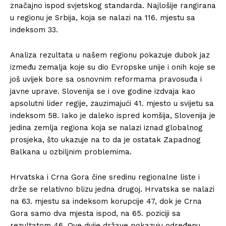
značajno ispod svjetskog standarda. Najlošije rangirana
u regionu je Srbija, koja se nalazi na 116. mjestu sa
indeksom 33.
Analiza rezultata u našem regionu pokazuje dubok jaz
između zemalja koje su dio Evropske unije i onih koje se
još uvijek bore sa osnovnim reformama pravosuđa i
javne uprave. Slovenija se i ove godine izdvaja kao
apsolutni lider regije, zauzimajući 41. mjesto u svijetu sa
indeksom 58. Iako je daleko ispred komšija, Slovenija je
jedina zemlja regiona koja se nalazi iznad globalnog
prosjeka, što ukazuje na to da je ostatak Zapadnog
Balkana u ozbiljnim problemima.
Hrvatska i Crna Gora čine sredinu regionalne liste i
drže se relativno blizu jedna drugoj. Hrvatska se nalazi
na 63. mjestu sa indeksom korupcije 47, dok je Crna
Gora samo dva mjesta ispod, na 65. poziciji sa
rezultatom 46. Ove dvije države pokazuju određenu