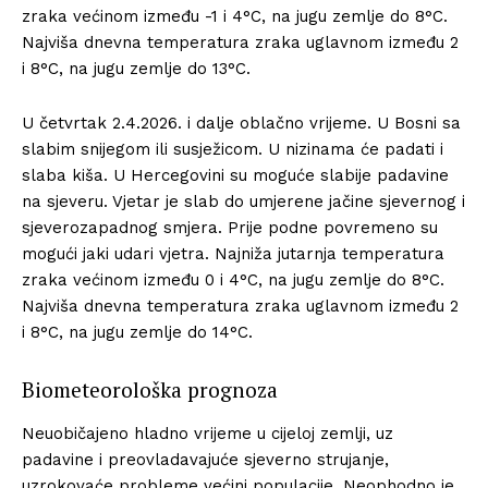
zraka većinom između -1 i 4°C, na jugu zemlje do 8°C.
Najviša dnevna temperatura zraka uglavnom između 2
i 8°C, na jugu zemlje do 13°C.
U četvrtak 2.4.2026. i dalje oblačno vrijeme. U Bosni sa
slabim snijegom ili susježicom. U nizinama će padati i
slaba kiša. U Hercegovini su moguće slabije padavine
na sjeveru. Vjetar je slab do umjerene jačine sjevernog i
sjeverozapadnog smjera. Prije podne povremeno su
mogući jaki udari vjetra. Najniža jutarnja temperatura
zraka većinom između 0 i 4°C, na jugu zemlje do 8°C.
Najviša dnevna temperatura zraka uglavnom između 2
i 8°C, na jugu zemlje do 14°C.
Biometeorološka prognoza
Neuobičajeno hladno vrijeme u cijeloj zemlji, uz
padavine i preovladavajuće sjeverno strujanje,
uzrokovaće probleme većini populacije. Neophodno je