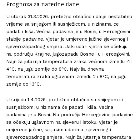
Prognoza za naredne dane
U utorak 31.3.2026. pretežno oblačno i dalje nestabilno
vrijeme sa snijegom ili susnježicom, u nizinama će
padati i kiša. Većina padavina je u Bosni, u Hercegovini
slabije padavine. Vjetar je umjerene jačine sjevernog i
sjeverozapadnog smjera. Jaki udari vjetra se očekuju
na području Krajine, jugozapadu Bosne i u Hercegovini.
Najniža jutarnja temperatura zraka većinom između -1 i
4°C, na jugu zemlje do 8°C. Najviša dnevna
temperatura zraka uglavnom između 2 i 8°C, na jugu
zemlje do 13°C.
U srijedu 1.4.2026. pretežno oblačno sa snijegom ili
susnježicom, u nizinama će padati i kiša. Većina
padavina je u Bosni. Na području Hercegovine padavine
sa očekuju uglavnom na sjeveru i istoku. Vjetar je
umjerene jačine, sa jakim udarima, sjevernog i
sjeverozapadnog smjera. Najniža jutarnja temperatura