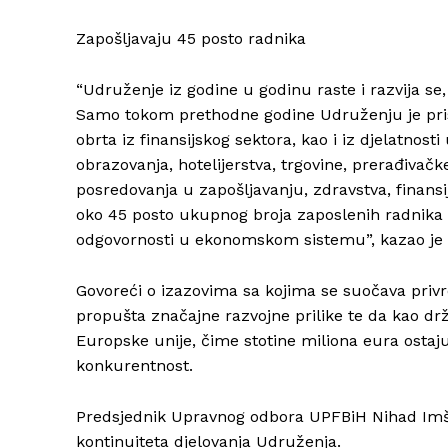
Zapošljavaju 45 posto radnika
“Udruženje iz godine u godinu raste i razvija se
Samo tokom prethodne godine Udruženju je prist
obrta iz finansijskog sektora, kao i iz djelatnost
obrazovanja, hotelijerstva, trgovine, prerađivačk
posredovanja u zapošljavanju, zdravstva, finansij
oko 45 posto ukupnog broja zaposlenih radnika u
odgovornosti u ekonomskom sistemu”, kazao je
Govoreći o izazovima sa kojima se suočava privre
propušta značajne razvojne prilike te da kao drž
Europske unije, čime stotine miliona eura ostaj
konkurentnost.
Predsjednik Upravnog odbora UPFBiH Nihad Imšir
kontinuiteta djelovanja Udruženja.