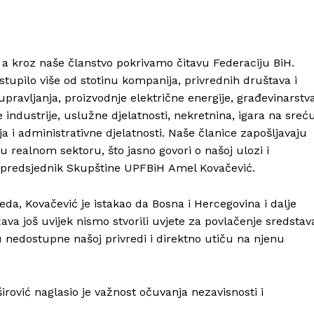
, a kroz naše članstvo pokrivamo čitavu Federaciju BiH.
upilo više od stotinu kompanija, privrednih društava i
i upravljanja, proizvodnje električne energije, građevinarstva
e industrije, uslužne djelatnosti, nekretnina, igara na sreću
a i administrativne djelatnosti. Naše članice zapošljavaju
 realnom sektoru, što jasno govori o našoj ulozi i
 predsjednik Skupštine UPFBiH Amel Kovačević.
da, Kovačević je istakao da Bosna i Hercegovina i dalje
ava još uvijek nismo stvorili uvjete za povlačenje sredstav
u nedostupne našoj privredi i direktno utiču na njenu
ović naglasio je važnost očuvanja nezavisnosti i