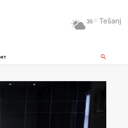
Tešanj
C
35
ORT