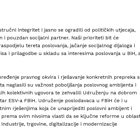
učni integritet i jasno se ogradili od političkih utjecaja,
pouzdan socijalni partner. Naši prioriteti bit će
spodjelu tereta poslovanja, jačanje socijalnog dijaloga i
a i prilagodbe u skladu sa interesima poslovanja u BiH, a
ređenje pravnog okvira i rješavanje konkretnih prepreka 
ta naglasili su važnost poboljšanja poslovnog ambijenta i
kih kolektivnih ugovora te zehvalili Udruženju na dobrom
utar ESV-a FBiH. Udruženje poslodavaca u FBiH će i u
tnim rješenjima koja će unaprijediti poslovni ambijent i
 prema svim nivoima vlasti da se ključne reforme u oblast
ndustrije, trgovine, digitalizacije i modernizacije