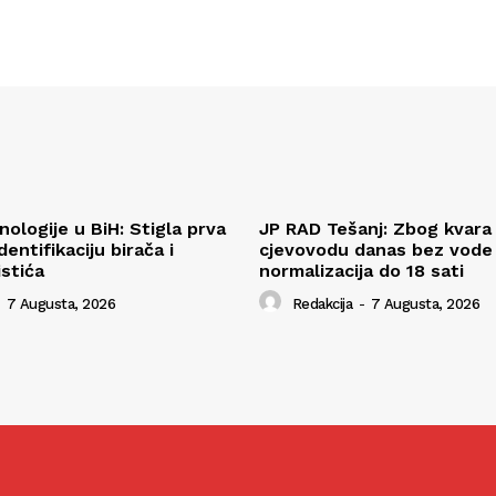
ologije u BiH: Stigla prva
JP RAD Tešanj: Zbog kvara
entifikaciju birača i
cjevovodu danas bez vode v
istića
normalizacija do 18 sati
7 Augusta, 2026
Redakcija
-
7 Augusta, 2026