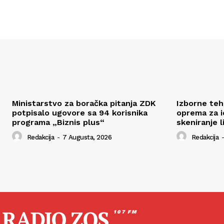
Ministarstvo za boračka pitanja ZDK
Izborne tehn
potpisalo ugovore sa 94 korisnika
oprema za id
programa „Biznis plus“
skeniranje l
Redakcija
-
7 Augusta, 2026
Redakcija
-
RADIO ZOS
107 FM