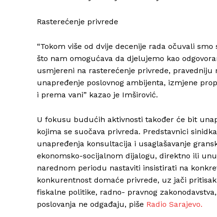
Rasterećenje privrede
“Tokom više od dvije decenije rada očuvali smo str
što nam omogućava da djelujemo kao odgovoran i 
usmjereni na rasterećenje privrede, pravedniju ra
unapređenje poslovnog ambijenta, izmjene propis
i prema vani” kazao je Imširović.
U fokusu budućih aktivnosti također će bit unap
kojima se suočava privreda. Predstavnici sinidka
unapređenja konsultacija i usaglašavanje grans
ekonomsko-socijalnom dijalogu, direktno ili un
narednom periodu nastaviti insistirati na konkre
konkurentnost domaće privrede, uz jači pritisak
fiskalne politike, radno- pravnog zakonodavstva, i
poslovanja ne odgađaju, piše
Radio Sarajevo.