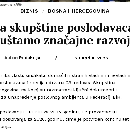
odavaca u FBiH
BIZNIS
BOSNA I HERCEGOVINA
a skupštine poslodavaca
uštamo značajne razvoj
Autor:
Redakcija
/
23 Aprila, 2026
ika vlasti, sindikata, domaćih i stranih vladinih i nevladin
, poslodavaca i medija održana 23. redovna Skupština
egovine, na kojoj su razmatrani ključni dokumenti i
ja za unapređenje poslovnog ambijenta u Federaciji BiH.
 i poslovanju UPFBiH za 2025. godinu, uz prezentaciju
 i poslovanja za 2026. godinu, čime je potvrđen kontinuitet
enja.