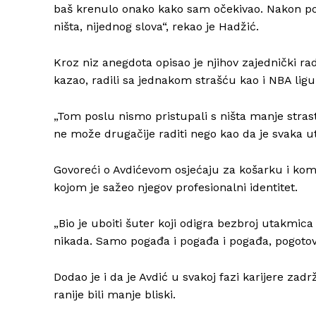
baš krenulo onako kako sam očekivao. Nakon pol
ništa, nijednog slova“, rekao je Hadžić.
Kroz niz anegdota opisao je njihov zajednički ra
kazao, radili sa jednakom strašću kao i NBA ligu
„Tom poslu nismo pristupali s ništa manje strast
ne može drugačije raditi nego kao da je svaka uta
Govoreći o Avdićevom osjećaju za košarku i kom
kojom je sažeo njegov profesionalni identitet.
„Bio je uboiti šuter koji odigra bezbroj utakmica 
nikada. Samo pogađa i pogađa i pogađa, pogotov
Dodao je i da je Avdić u svakoj fazi karijere zadrž
ranije bili manje bliski.