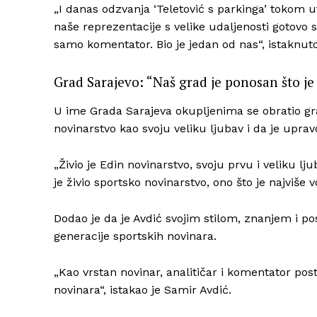
„I danas odzvanja ‘Teletović s parkinga’ tokom u
naše reprezentacije s velike udaljenosti gotovo 
samo komentator. Bio je jedan od nas“, istaknut
Grad Sarajevo: “Naš grad je ponosan što j
U ime Grada Sarajeva okupljenima se obratio grad
novinarstvo kao svoju veliku ljubav i da je upra
„Živio je Edin novinarstvo, svoju prvu i veliku lj
je živio sportsko novinarstvo, ono što je najviše v
Dodao je da je Avdić svojim stilom, znanjem i 
generacije sportskih novinara.
„Kao vrstan novinar, analitičar i komentator pos
novinara“, istakao je Samir Avdić.