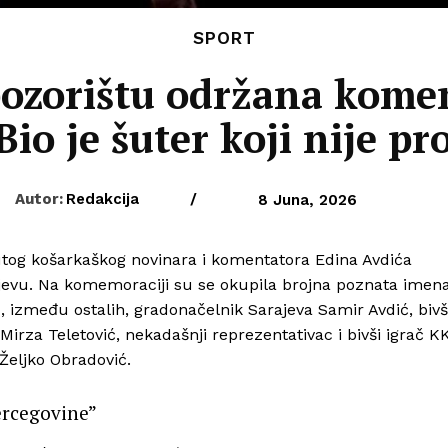
SPORT
zorištu održana kome
Bio je šuter koji nije p
Autor:
Redakcija
/
8 Juna, 2026
og košarkaškog novinara i komentatora Edina Avdića
evu. Na komemoraciji su se okupila brojna poznata imen
, između ostalih, gradonačelnik Sarajeva Samir Avdić, bivš
irza Teletović, nekadašnji reprezentativac i bivši igrač K
Željko Obradović.
Hercegovine”