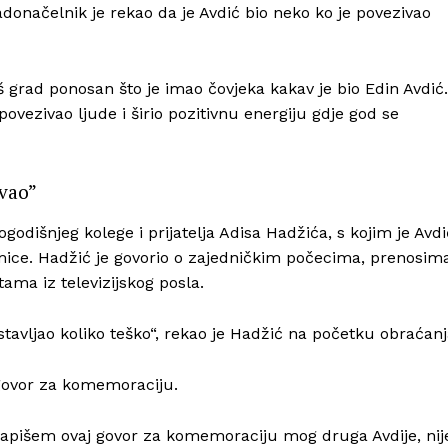
onačelnik je rekao da je Avdić bio neko ko je povezivao
 grad ponosan što je imao čovjeka kakav je bio Edin Avdić.
povezivao ljude i širio pozitivnu energiju gdje god se
ivao”
odišnjeg kolege i prijatelja Adisa Hadžića, s kojim je Avdi
ce. Hadžić je govorio o zajedničkim počecima, prenosim
ma iz televizijskog posla.
tavljao koliko teško“, rekao je Hadžić na početku obraćanj
 govor za komemoraciju.
napišem ovaj govor za komemoraciju mog druga Avdije, nij