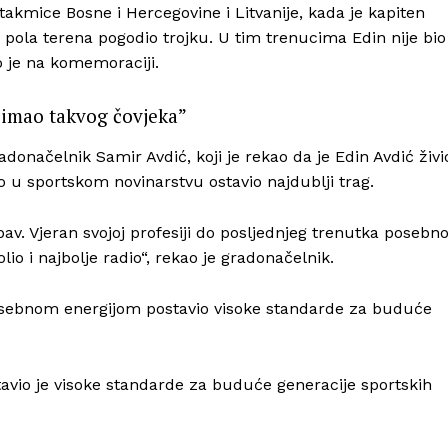
takmice Bosne i Hercegovine i Litvanije, kada je kapiten
s pola terena pogodio trojku. U tim trenucima Edin nije bio
o je na komemoraciji.
e imao takvog čovjeka”
onačelnik Samir Avdić, koji je rekao da je Edin Avdić živi
vo u sportskom novinarstvu ostavio najdublji trag.
ubav. Vjeran svojoj profesiji do posljednjeg trenutka posebn
olio i najbolje radio“, rekao je gradonačelnik.
posebnom energijom postavio visoke standarde za buduće
tavio je visoke standarde za buduće generacije sportskih