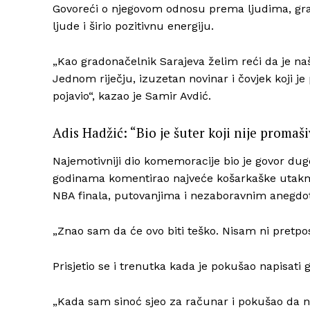
Govoreći o njegovom odnosu prema ljudima, grad
ljude i širio pozitivnu energiju.
„Kao gradonačelnik Sarajeva želim reći da je naš
Jednom riječju, izuzetan novinar i čovjek koji je 
pojavio“, kazao je Samir Avdić.
Adis Hadžić: “Bio je šuter koji nije promaš
Najemotivniji dio komemoracije bio je govor dugog
godinama komentirao najveće košarkaške utakmi
NBA finala, putovanjima i nezaboravnim anegdota
„Znao sam da će ovo biti teško. Nisam ni pretpos
Prisjetio se i trenutka kada je pokušao napisati
„Kada sam sinoć sjeo za računar i pokušao da 