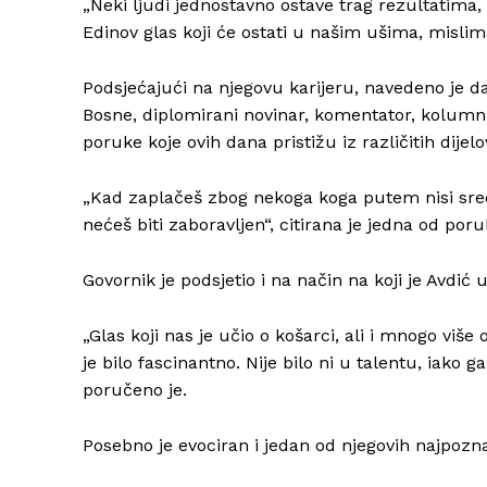
„Neki ljudi jednostavno ostave trag rezultatima, 
Edinov glas koji će ostati u našim ušima, misli
Podsjećajući na njegovu karijeru, navedeno je da
Bosne, diplomirani novinar, komentator, kolumnis
poruke koje ovih dana pristižu iz različitih dijel
„Kad zaplačeš zbog nekoga koga putem nisi sreo 
nećeš biti zaboravljen“, citirana je jedna od por
Govornik je podsjetio i na način na koji je Avdi
„Glas koji nas je učio o košarci, ali i mnogo viš
je bilo fascinantno. Nije bilo ni u talentu, iako 
poručeno je.
Posebno je evociran i jedan od njegovih najpozn