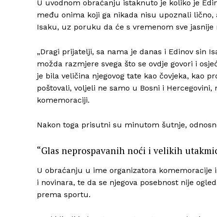
U uvodnom obraćanju istaknuto je koliko je Edin 
među onima koji ga nikada nisu upoznali lično, a
Isaku, uz poruku da će s vremenom sve jasnije r
„Dragi prijatelji, sa nama je danas i Edinov sin
možda razmjere svega što se ovdje govori i osjeća
je bila veličina njegovog tate kao čovjeka, kao pro
poštovali, voljeli ne samo u Bosni i Hercegovini,
komemoraciji.
Nakon toga prisutni su minutom šutnje, odnosno
“Glas neprospavanih noći i velikih utakmi
U obraćanju u ime organizatora komemoracije is
i novinara, te da se njegova posebnost nije ogled
prema sportu.