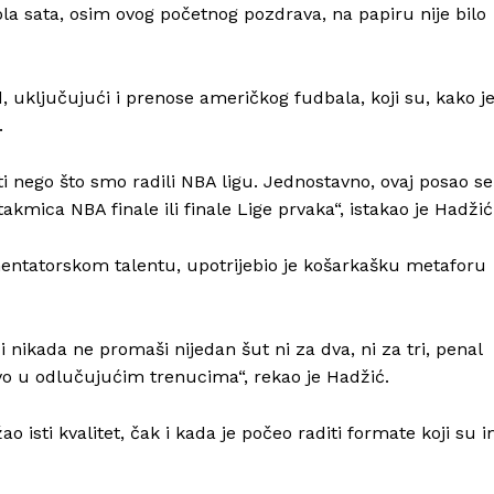
a sata, osim ovog početnog pozdrava, na papiru nije bilo
d, uključujući i prenose američkog fudbala, koji su, kako j
.
i nego što smo radili NBA ligu. Jednostavno, ovaj posao se
kmica NBA finale ili finale Lige prvaka“, istakao je Hadžić
entatorskom talentu, upotrijebio je košarkašku metaforu
i nikada ne promaši nijedan šut ni za dva, ni za tri, penal
o u odlučujućim trenucima“, rekao je Hadžić.
ao isti kvalitet, čak i kada je počeo raditi formate koji su 