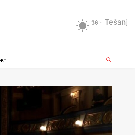
Tešanj
C
36
ORT