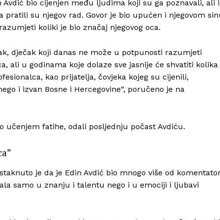
Avdić bio cijenjen među ljudima koji su ga poznavali, ali i
 pratili su njegov rad. Govor je bio upućen i njegovom si
azumjeti koliki je bio značaj njegovog oca.
 Isak, dječak koji danas ne može u potpunosti razumjeti
, ali u godinama koje dolaze sve jasnije će shvatiti kolika
fesionalca, kao prijatelja, čovjeka kojeg su cijenili,
 nego i izvan Bosne i Hercegovine“, poručeno je na
 učenjem fatihe, odali posljednju počast Avdiću.
ca”
taknuto je da je Edin Avdić bio mnogo više od komentato
ala samo u znanju i talentu nego i u emociji i ljubavi