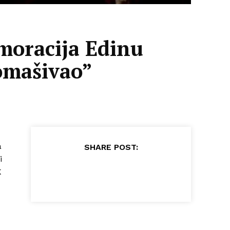
moracija Edinu
romašivao”
a
SHARE POST:
i
K