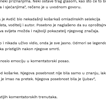
neki priznanjima. Neki ostave trag glasom, kao što će to bi
ma i sjećanjima“, rečeno je u uvodnom govoru.
 je Avdić bio nekadašnji košarkaš omladinskih selekcija
ta, voditelj i autor. Posebno je naglašeno da su oproštajn
ova svijeta možda i najbolji pokazatelj njegovog značaja.
i nikada uživo vidio, onda je sve jasno. Odmori se legend
uka pristiglih nakon njegove smrti.
ć unosio emociju u komentatorski posao.
e od košarke. Njegova posebnost nije bila samo u znanju, ia
ga je imao na pretek. Njegova posebnost bila je ljubav“,
atijih komentatorskih trenutaka.