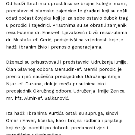
Od hadži Ibrahima oprostili su se brojne kolege imami,
predstavnici Islamske zajednice te građani koji su došli
odati počast čovjeku koji je iza sebe ostavio dubok trag
u porodici i zajednici. Prisutnima su se obratili zamjenik
reisul-uleme dr. Enes-ef. Ljevaković i bivši reisul-ulema
dr. Mustafa-ef. Cerić, podsjetivši na vrijednosti koje je
hadži Ibrahim živio i prenosio generacijama.
Dženazi su prisustvovali i predstavnici Udruženja ilmijje.
Član Glavnog odbora Mersudin-ef. Memiš porodici je
prenio riječi saučešća predsjednika Udruženja ilmijje
Nijaz-ef. Duzana, dok je među prisutnima bio i
predsjednik Okružnog odbora Udruženja ilmijje Zenica
mr. hfz. Almir-ef. Salkanović.
Iza hadži Ibrahima Kurtića ostali su supruga, sinovi
Omer i Enver, kćerka, kao i brojna rodbina i prijatelji
koji će ga pamtiti po dobroti, predanosti vjeri i
porodičnim vrijednostima.