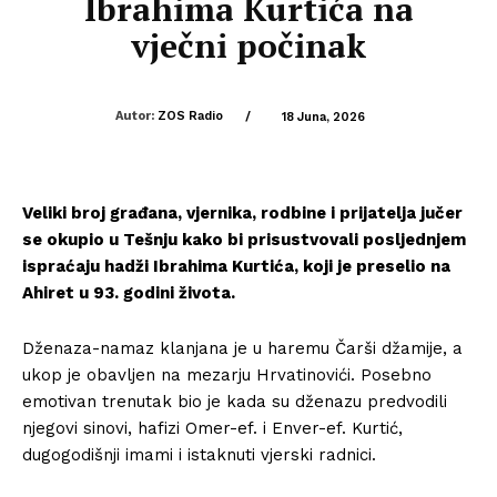
Ibrahima Kurtića na
vječni počinak
Autor:
ZOS Radio
/
18 Juna, 2026
Veliki broj građana, vjernika, rodbine i prijatelja jučer
se okupio u Tešnju kako bi prisustvovali posljednjem
ispraćaju hadži Ibrahima Kurtića, koji je preselio na
Ahiret u 93. godini života.
Dženaza-namaz klanjana je u haremu Čarši džamije, a
ukop je obavljen na mezarju Hrvatinovići. Posebno
emotivan trenutak bio je kada su dženazu predvodili
njegovi sinovi, hafizi Omer-ef. i Enver-ef. Kurtić,
dugogodišnji imami i istaknuti vjerski radnici.