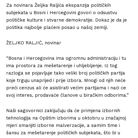
Za novinara Željka Raljića ekspanzija političkih
subjekata u Bosni i Hercegovini govori o odsustvu
političke kulture i stvarne demokratije. Dokaz je da je
politika najbolje plaćeni posao u našoj zemlji.
ŽELJKO RALJIĆ, novinar
“Bosna i Hercegovina ima ogromnu administraciju i tu
ima prostora za mešetarenje i uhljebljenje. Iz tog
razloga se pojavljuje tako veliki broj političkih partija
koje trguju unaprijed i prije izbora. Mnogi od njih neće
preći cenzus ali će asistirati većim partijama i naći ce
svoj interes, prodavaće članove u biračkim odborima.”
Naši sagovornici zaključuju da će primjena izbornih
tehnologija na Opštim izborima u oktobru u značajnoj
mjeri smanjiti izborne malverzacije, a samim time i
šansu za mešetarenje političkih subjekata, što bi u