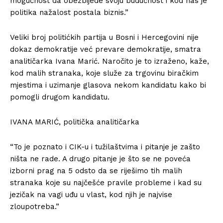
mogućnost da obezbijede svoju budućnost i kod nas je
politika nažalost postala biznis.”
Veliki broj politićkih partija u Bosni i Hercegovini nije
dokaz demokratije već prevare demokratije, smatra
analitičarka Ivana Marić. Naročito je to izraženo, kaže,
kod malih stranaka, koje služe za trgovinu biračkim
mjestima i uzimanje glasova nekom kandidatu kako bi
pomogli drugom kandidatu.
IVANA MARIĆ, politička analitičarka
“To je poznato i CIK-u i tužilaštvima i pitanje je zašto
ništa ne rade. A drugo pitanje je što se ne poveća
izborni prag na 5 odsto da se riješimo tih malih
stranaka koje su najčešće pravile probleme i kad su
jezičak na vagi uđu u vlast, kod njih je najvise
zloupotreba.”