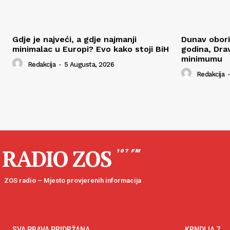
Gdje je najveći, a gdje najmanji
Dunav obori
minimalac u Europi? Evo kako stoji BiH
godina, Dra
minimumu
Redakcija
-
5 Augusta, 2026
Redakcija
-
RADIO ZOS
107 FM
ZOS radio – Mjesto provjerenih informacija
SVA PRAVA PRIDRŽANA
KRNDIJA 7