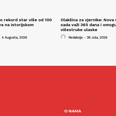
o rekord star više od 100
Olakšica za vjernike: Nova
va na istorijskom
sada važi 365 dana i omog
višestruke ulaske
4 Augusta, 2026
Redakcija
-
26 Jula, 2026
O NAMA