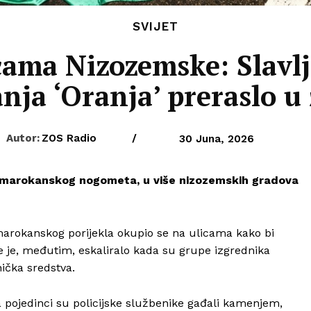
SVIJET
cama Nizozemske: Slav
nja ‘Oranja’ preraslo u
Autor:
ZOS Radio
/
30 Juna, 2026
ha marokanskog nogometa, u više nizozemskih gradova
marokanskog porijekla okupio se na ulicama kako bi
je je, međutim, eskaliralo kada su grupe izgrednika
nička sredstva.
ojedinci su policijske službenike gađali kamenjem,