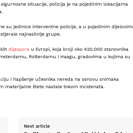
gurnosne situacije, policija je na pojedinim lokacijama
a.
e su jedinice interventne policije, a u pojedinim dijelovim
stjerale najnasilnije grupe.
skih
dijaspora
u Evropi, koja broji oko 420.000 stanovnika
u Amsterdamu, Rotterdamu i Haagu, gradovima u kojima su
fikaciju i hapšenje učesnika nereda na osnovu snimaka
 materijalne štete nastale tokom incidenata.
Next article