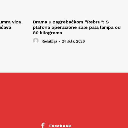
 umra viza
Drama u zagrebačkom “Rebru”: S
ućava
plafona operacione sale pala lampa od
80 kilograma
Redakcija
-
24 Jula, 2026
Facebook