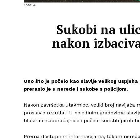
Foto: AI
Sukobi na uli
nakon izbaciva
Ono što je počelo kao slavlje velikog uspje
preraslo je u nerede i sukobe s policijom.
Nakon završetka utakmice, veliki broj navijača 
proslavio rezultat. U pojedinim gradovima slavl
blokirale saobraćajnice i počele koristiti piroteh
Prema dostupnim informacijama, tokom nereda p