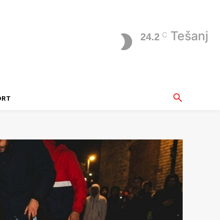
Tešanj
C
24.2
ORT