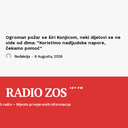
Ogroman požar se širi Konjicom, neki dijelovi se ne
vide od dima: “Koristimo nadljudske napore,
čekamo pomoć”
Redakcija
-
6 Augusta, 2026
RADIO ZOS
107 FM
 radio – Mjesto provjerenih informacija