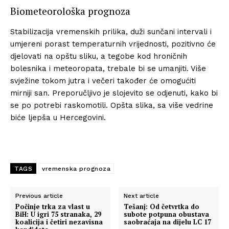
Biometeorološka prognoza
Stabilizacija vremenskih prilika, duži sunčani intervali i
umjereni porast temperaturnih vrijednosti, pozitivno će
djelovati na opštu sliku, a tegobe kod hroničnih
bolesnika i meteoropata, trebale bi se umanjiti. Više
svježine tokom jutra i večeri također će omogućiti
mirniji san. Preporučljivo je slojevito se odjenuti, kako bi
se po potrebi raskomotili. Opšta slika, sa više vedrine
biće ljepša u Hercegovini.
TAGS
vremenska prognoza
Previous article
Next article
Počinje trka za vlast u
Tešanj: Od četvrtka do
BiH: U igri 75 stranaka, 29
subote potpuna obustava
koalicija i četiri nezavisna
saobraćaja na dijelu LC 17