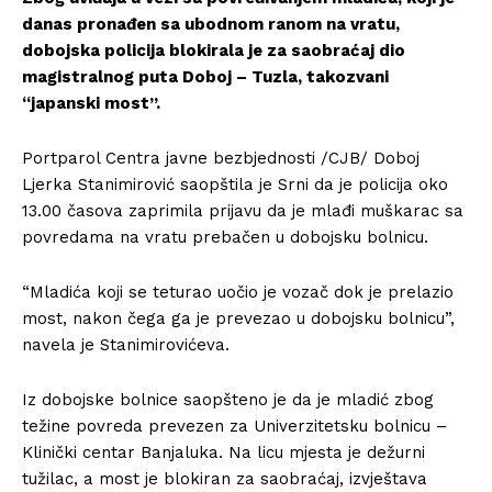
danas pronađen sa ubodnom ranom na vratu,
dobojska policija blokirala je za saobraćaj dio
magistralnog puta Doboj – Tuzla, takozvani
“japanski most”.
Portparol Centra javne bezbjednosti /CJB/ Doboj
Ljerka Stanimirović saopštila je Srni da je policija oko
13.00 časova zaprimila prijavu da je mlađi muškarac sa
povredama na vratu prebačen u dobojsku bolnicu.
“Mladića koji se teturao uočio je vozač dok je prelazio
most, nakon čega ga je prevezao u dobojsku bolnicu”,
navela je Stanimirovićeva.
Iz dobojske bolnice saopšteno je da je mladić zbog
težine povreda prevezen za Univerzitetsku bolnicu –
Klinički centar Banjaluka. Na licu mjesta je dežurni
tužilac, a most je blokiran za saobraćaj, izvještava