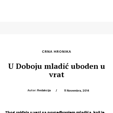
CRNA HRONIKA
U Doboju mladić uboden u
vrat
Autor:
Redakcija
/
11 Novembra, 2014
Zbog uviđaja u vezi sa povređivanjem mladića, koji je