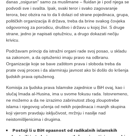
danas „osiguran“ samo za muslimane – fluidan je i pod njega se
podvodi sve i svašta. Ipak, svaki teror i svako zagovaranje
terora, bez obzira na to da li dolazi od strane pojedinaca, grupa,
političkih organizacija ili država, treba da brine svakog čovjeka
odgovornog za porodicu, društvo i državu u kojoj živi. S druge
strane, jedno je napisati optužnicu, a drugo dokazati nečiju
krivicu.
Podržavam princip da istražni organi rade svoj posao, u skladu
sa zakonom, a da optuženici imaju pravo na odbranu.
Organizacije koje se bave zaštitom prava i sloboda treba da
prate ovaj proces i da alarmiraju javnost ako bi došlo do kršenja
ljudskih prava optuženog.
Komisija za ljudska prava Islamske zajednice u BiH ovaj, kao i
slučaj Imada al-Husina, ima u svome fokusu rada. Istovremeno,
ne možemo a da ne izrazimo zabrinutost zbog zloupotrebe
islama i njegovog učenja od nekih pojedinaca i manjih skupina
koji vjerom pravdaju isključivost, mržnju i nasilje nad
neistomišljenicima i drugima.
Postoji li u BiH opasnost od radikalnih islamskih