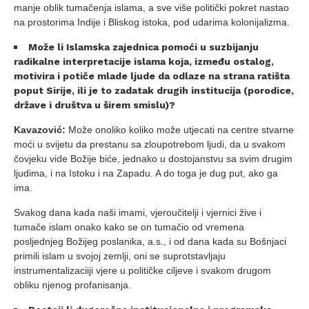
manje oblik tumačenja islama, a sve više politički pokret nastao
na prostorima Indije i Bliskog istoka, pod udarima kolonijalizma.
Može li Islamska zajednica pomoći u suzbijanju
radikalne interpretacije islama koja, između ostalog,
motivira i potiče mlade ljude da odlaze na strana ratišta
poput Sirije, ili je to zadatak drugih institucija (porodice,
države i društva u širem smislu)?
Kavazović:
Može onoliko koliko može utjecati na centre stvarne
moći u svijetu da prestanu sa zloupotrebom ljudi, da u svakom
čovjeku vide Božije biće, jednako u dostojanstvu sa svim drugim
ljudima, i na Istoku i na Zapadu. A do toga je dug put, ako ga
ima.
Svakog dana kada naši imami, vjeroučitelji i vjernici žive i
tumače islam onako kako se on tumačio od vremena
posljednjeg Božijeg poslanika, a.s., i od dana kada su Bošnjaci
primili islam u svojoj zemlji, oni se suprotstavljaju
instrumentalizaciiji vjere u političke ciljeve i svakom drugom
obliku njenog profanisanja.