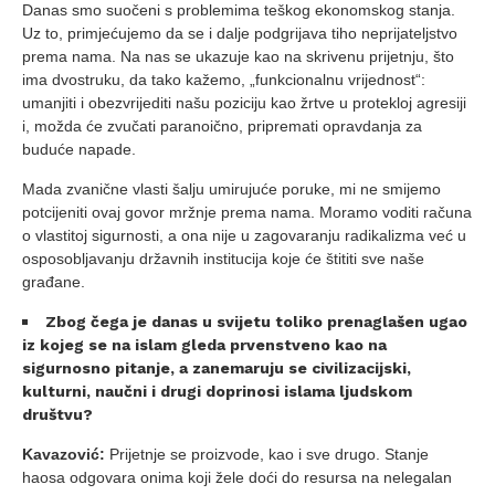
Danas smo suočeni s problemima teškog ekonomskog stanja.
Uz to, primjećujemo da se i dalje podgrijava tiho neprijateljstvo
prema nama. Na nas se ukazuje kao na skrivenu prijetnju, što
ima dvostruku, da tako kažemo, „funkcionalnu vrijednost“:
umanjiti i obezvrijediti našu poziciju kao žrtve u protekloj agresiji
i, možda će zvučati paranoično, pripremati opravdanja za
buduće napade.
Mada zvanične vlasti šalju umirujuće poruke, mi ne smijemo
potcijeniti ovaj govor mržnje prema nama. Moramo voditi računa
o vlastitoj sigurnosti, a ona nije u zagovaranju radikalizma već u
osposobljavanju državnih institucija koje će štititi sve naše
građane.
Zbog čega je danas u svijetu toliko prenaglašen ugao
iz kojeg se na islam gleda prvenstveno kao na
sigurnosno pitanje, a zanemaruju se civilizacijski,
kulturni, naučni i drugi doprinosi islama ljudskom
društvu?
Kavazović:
Prijetnje se proizvode, kao i sve drugo. Stanje
haosa odgovara onima koji žele doći do resursa na nelegalan