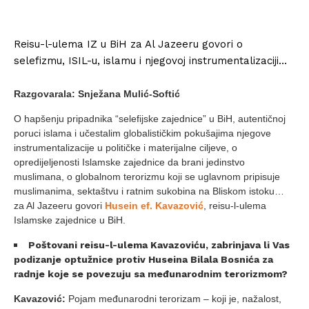
Reisu-l-ulema IZ u BiH za Al Jazeeru govori o
selefizmu, ISIL-u, islamu i njegovoj instrumentalizaciji…
Razgovarala: Snježana Mulić-Softić
O hapšenju pripadnika “selefijske zajednice” u BiH, autentičnoj
poruci islama i učestalim globalističkim pokušajima njegove
instrumentalizacije u političke i materijalne ciljeve, o
opredijeljenosti Islamske zajednice da brani jedinstvo
muslimana, o globalnom terorizmu koji se uglavnom pripisuje
muslimanima, sektaštvu i ratnim sukobina na Bliskom istoku…
za Al Jazeeru govori
Husein ef. Kavazović
, reisu-l-ulema
Islamske zajednice u BiH.
Poštovani reisu-l-ulema Kavazoviću, zabrinjava li Vas
podizanje optužnice protiv Huseina Bilala Bosnića za
radnje koje se povezuju sa međunarodnim terorizmom?
Kavazović:
Pojam međunarodni terorizam – koji je, nažalost,