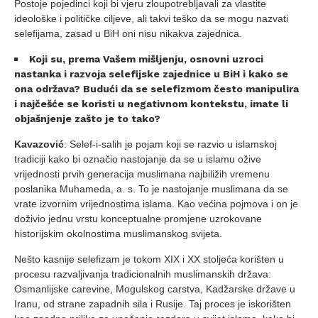
Postoje pojedinci koji bi vjeru zloupotrebljavali za vlastite
ideološke i političke ciljeve, ali takvi teško da se mogu nazvati
selefijama, zasad u BiH oni nisu nikakva zajednica.
Koji su, prema Vašem mišljenju, osnovni uzroci
nastanka i razvoja selefijske zajednice u BiH i kako se
ona održava? Budući da se selefizmom često manipulira
i najčešće se koristi u negativnom kontekstu, imate li
objašnjenje zašto je to tako?
Kavazović
: Selef-i-salih je pojam koji se razvio u islamskoj
tradiciji kako bi označio nastojanje da se u islamu ožive
vrijednosti prvih generacija muslimana najbiližih vremenu
poslanika Muhameda, a. s. To je nastojanje muslimana da se
vrate izvornim vrijednostima islama. Kao većina pojmova i on je
doživio jednu vrstu konceptualne promjene uzrokovane
historijskim okolnostima muslimanskog svijeta.
Nešto kasnije selefizam je tokom XIX i XX stoljeća korišten u
procesu razvaljivanja tradicionalnih muslimanskih država:
Osmanlijske carevine, Mogulskog carstva, Kadžarske države u
Iranu, od strane zapadnih sila i Rusije. Taj proces je iskorišten