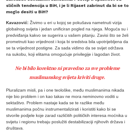
sličnih tendencija u BiH, i je li Rijaset zabrinut da bi se to
moglo desiti u BiH?
Kavazović:
Živimo u eri u kojoj se pokušava nametnuti vizija
globalnog svijeta i jedan unificiran pogled na njega. Moguća su i
predviđanja kakvo se sugerira u vašem pitanju. Zavisi što se želi
prometnuti kao vrijednost i koja bi sredstva bila upotrijebljena da
se ta vrijednost postigne. Za sada vidimo da se svijet održava
na sukobu, koji elitama omogućuje privilegije i lagodan život.
Ne bi bilo korektno ni pravedno za sve probleme
muslimanskog svijeta kriviti druge.
Pluralizam misli, pa i one teološke, među muslimanima nikada
nije bio problem i on kao takav ne mora neminovno voditi u
sektaštvo. Problem nastaje kada se te razlike među
muslimanima počnu instrumentalizirati i koristiti kako bi se
stvorile podjele koje zarad različitih političkih interesa moćnika u
svijetu i regionu trebaju poslužiti destabilizaciji njihovih država i
društava.