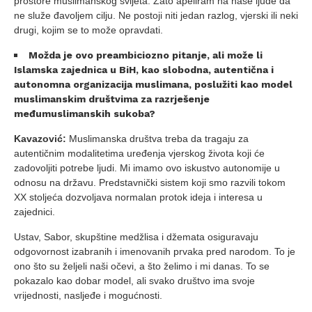
prostore muslimanskog svijeta. Zato apeliram na naše ljude da
ne služe đavoljem cilju. Ne postoji niti jedan razlog, vjerski ili neki
drugi, kojim se to može opravdati.
Možda je ovo preambiciozno pitanje, ali može li
Islamska zajednica u BiH, kao slobodna, autentična i
autonomna organizacija muslimana, poslužiti kao model
muslimanskim društvima za razrješenje
međumuslimanskih sukoba?
Kavazović:
Muslimanska društva treba da tragaju za
autentičnim modalitetima uređenja vjerskog života koji će
zadovoljiti potrebe ljudi. Mi imamo ovo iskustvo autonomije u
odnosu na državu. Predstavnički sistem koji smo razvili tokom
XX stoljeća dozvoljava normalan protok ideja i interesa u
zajednici.
Ustav, Sabor, skupštine medžlisa i džemata osiguravaju
odgovornost izabranih i imenovanih prvaka pred narodom. To je
ono što su željeli naši očevi, a što želimo i mi danas. To se
pokazalo kao dobar model, ali svako društvo ima svoje
vrijednosti, nasljeđe i mogućnosti.