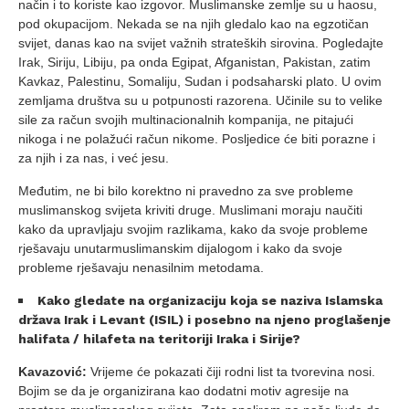
način i to koriste kao izgovor. Muslimanske zemlje su u haosu,
pod okupacijom. Nekada se na njih gledalo kao na egzotičan
svijet, danas kao na svijet važnih strateških sirovina. Pogledajte
Irak, Siriju, Libiju, pa onda Egipat, Afganistan, Pakistan, zatim
Kavkaz, Palestinu, Somaliju, Sudan i podsaharski plato. U ovim
zemljama društva su u potpunosti razorena. Učinile su to velike
sile za račun svojih multinacionalnih kompanija, ne pitajući
nikoga i ne polažući račun nikome. Posljedice će biti porazne i
za njih i za nas, i već jesu.
Međutim, ne bi bilo korektno ni pravedno za sve probleme
muslimanskog svijeta kriviti druge. Muslimani moraju naučiti
kako da upravljaju svojim razlikama, kako da svoje probleme
rješavaju unutarmuslimanskim dijalogom i kako da svoje
probleme rješavaju nenasilnim metodama.
Kako gledate na organizaciju koja se naziva Islamska
država Irak i Levant (ISIL) i posebno na njeno proglašenje
halifata / hilafeta na teritoriji Iraka i Sirije?
Kavazović:
Vrijeme će pokazati čiji rodni list ta tvorevina nosi.
Bojim se da je organizirana kao dodatni motiv agresije na