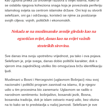
kao zgodna prilika za unošenje razdora u svijet islama, kako bi
se oslabila njegova koheziona snaga koja je povezivala periferiju
islamskog svijeta sa centrom islamske države. Oni koji su stvorili
selefizam, oni ga i održavaju, koristeći se njime za postizanje
svojih ciljeva: vojnih, političkih i ekonomskih.
Nekada se na muslimanske zemlje gledalo kao na
egzotičan svijet, danas kao na svijet važnih
strateških sirovina.
Sve danas ima svoju upotrebnu vrijednost, pa tako i ova pojava.
Selefizam je, prije svega, danas dobio politički karakter, dok s
vjerom ima zajedničkog utoliko što omogućava bržu identifikaciju
ljudi.
Muslimani u Bosni i Hercegovini (uglavnom Bošnjaci) nisu svoj
nacionalni i politički program zasnivali na islamu, ili je njegov
udio u tim procesima bio zanemariv. Uglavnom se radilo o
narodnom sentimentu: bošnjaštvo, bosanski jezik, Bosna,
bosanska tradicija, dok je islam ostvario manji udio, bez obzira
na to kako se to predstavlja u našoj javnosti. Selefizam je sve