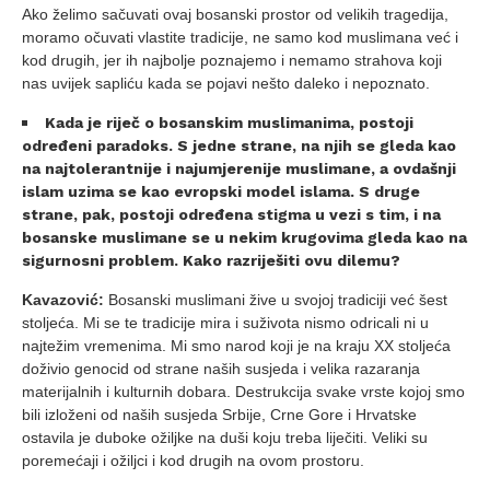
Ako želimo sačuvati ovaj bosanski prostor od velikih tragedija,
moramo očuvati vlastite tradicije, ne samo kod muslimana već i
kod drugih, jer ih najbolje poznajemo i nemamo strahova koji
nas uvijek sapliću kada se pojavi nešto daleko i nepoznato.
Kada je riječ o bosanskim muslimanima, postoji
određeni paradoks. S jedne strane, na njih se gleda kao
na najtolerantnije i najumjerenije muslimane, a ovdašnji
islam uzima se kao evropski model islama. S druge
strane, pak, postoji određena stigma u vezi s tim, i na
bosanske muslimane se u nekim krugovima gleda kao na
sigurnosni problem. Kako razriješiti ovu dilemu?
Kavazović:
Bosanski muslimani žive u svojoj tradiciji već šest
stoljeća. Mi se te tradicije mira i suživota nismo odricali ni u
najtežim vremenima. Mi smo narod koji je na kraju XX stoljeća
doživio genocid od strane naših susjeda i velika razaranja
materijalnih i kulturnih dobara. Destrukcija svake vrste kojoj smo
bili izloženi od naših susjeda Srbije, Crne Gore i Hrvatske
ostavila je duboke ožiljke na duši koju treba liječiti. Veliki su
poremećaji i ožiljci i kod drugih na ovom prostoru.