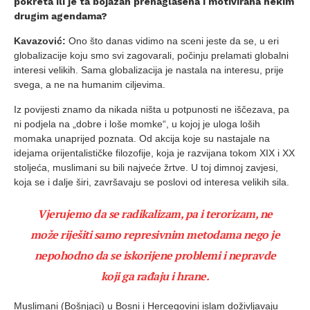
pokreta ili je ta bojazan prenaglašena i motivirana nekim
drugim agendama?
Kavazović:
Ono što danas vidimo na sceni jeste da se, u eri
globalizacije koju smo svi zagovarali, počinju prelamati globalni
interesi velikih. Sama globalizacija je nastala na interesu, prije
svega, a ne na humanim ciljevima.
Iz povijesti znamo da nikada ništa u potpunosti ne iščezava, pa
ni podjela na „dobre i loše momke“, u kojoj je uloga loših
momaka unaprijed poznata. Od akcija koje su nastajale na
idejama orijentalističke filozofije, koja je razvijana tokom XIX i XX
stoljeća, muslimani su bili najveće žrtve. U toj dimnoj zavjesi,
koja se i dalje širi, završavaju se poslovi od interesa velikih sila.
Vjerujemo da se radikalizam, pa i terorizam, ne
može riješiti samo represivnim metodama nego je
nepohodno da se iskorijene problemi i nepravde
koji ga rađaju i hrane.
Muslimani (Bošnjaci) u Bosni i Hercegovini islam doživljavaju