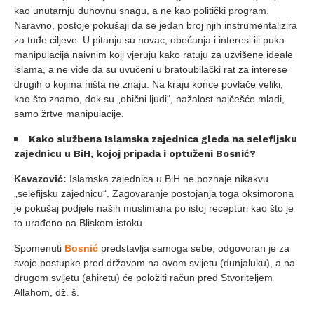
kao unutarnju duhovnu snagu, a ne kao politički program.
Naravno, postoje pokušaji da se jedan broj njih instrumentalizira
za tuđe ciljeve. U pitanju su novac, obećanja i interesi ili puka
manipulacija naivnim koji vjeruju kako ratuju za uzvišene ideale
islama, a ne vide da su uvučeni u bratoubilački rat za interese
drugih o kojima ništa ne znaju. Na kraju konce povlače veliki,
kao što znamo, dok su „obični ljudi“, nažalost najčešće mladi,
samo žrtve manipulacije.
Kako službena Islamska zajednica gleda na selefijsku
zajednicu u BiH, kojoj pripada i optuženi Bosnić?
Kavazović:
Islamska zajednica u BiH ne poznaje nikakvu
„selefijsku zajednicu“. Zagovaranje postojanja toga oksimorona
je pokušaj podjele naših muslimana po istoj recepturi kao što je
to urađeno na Bliskom istoku.
Spomenuti
Bosnić
predstavlja samoga sebe, odgovoran je za
svoje postupke pred državom na ovom svijetu (dunjaluku), a na
drugom svijetu (ahiretu) će položiti račun pred Stvoriteljem
Allahom, dž. š.