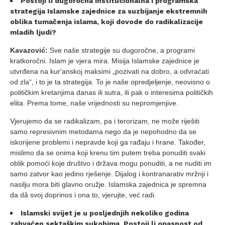
Postoji li dugoročna institucionalna i programska
strategija Islamske zajednice za suzbijanje ekstremnih
oblika tumačenja islama, koji dovode do radikalizacije
mladih ljudi?
Kavazović:
Sve naše strategije su dugoročne, a programi
kratkoročni. Islam je vjera mira. Misija Islamske zajednice je
utvrđena na kur'anskoj maksimi „pozivati na dobro, a odvraćati
od zla“, i to je ta strategija. To je naše opredjeljenje, neovisno o
političkim kretanjima danas ili sutra, ili pak o interesima političkih
elita. Prema tome, naše vrijednosti su nepromjenjive.
Vjerujemo da se radikalizam, pa i terorizam, ne može riješiti
samo represivnim metodama nego da je nepohodno da se
iskorijene problemi i nepravde koji ga rađaju i hrane. Također,
mislimo da se onima koji krenu tim putem treba ponuditi svaki
oblik pomoći koje društvo i država mogu ponuditi, a ne nuditi im
samo zatvor kao jedino rješenje. Dijalog i kontranarativ mržnji i
nasilju mora biti glavno oružje. Islamska zajednica je spremna
da dâ svoj doprinos i ona to, vjerujte, već radi.
Islamski svijet je u posljednjih nekoliko godina
zahvaćen sektaškim sukobima. Postoji li opasnost od