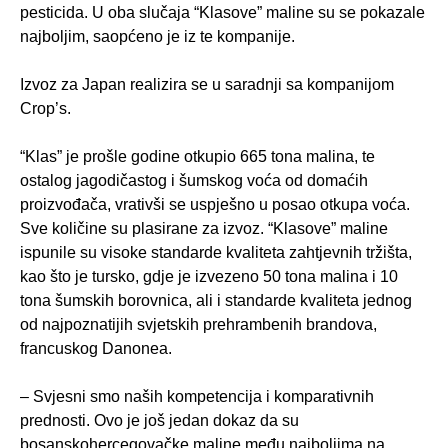
pesticida. U oba slučaja “Klasove” maline su se pokazale
najboljim, saopćeno je iz te kompanije.
Izvoz za Japan realizira se u saradnji sa kompanijom
Crop’s.
“Klas” je prošle godine otkupio 665 tona malina, te
ostalog jagodičastog i šumskog voća od domaćih
proizvođača, vrativši se uspješno u posao otkupa voća.
Sve količine su plasirane za izvoz. “Klasove” maline
ispunile su visoke standarde kvaliteta zahtjevnih tržišta,
kao što je tursko, gdje je izvezeno 50 tona malina i 10
tona šumskih borovnica, ali i standarde kvaliteta jednog
od najpoznatijih svjetskih prehrambenih brandova,
francuskog Danonea.
– Svjesni smo naših kompetencija i komparativnih
prednosti. Ovo je još jedan dokaz da su
bosanskohercegovačke maline među najboljima na