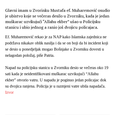
Glavni imam u Zvorinku Mustafa ef. Muharemović osudio
je ubistvo koje se večeras desilo u Zvorniku, kada je jedan
muškarac uzvikujući “Allahu ekber” ušao u Policijsku
stanicu i ubio jednog a ranio još dvojicu policajaca.
Ef. Muharemović rekao je za NAP kako Islamska zajednica ne
podržava nikakav oblik nasilja i da se on boji da bi incident koji
se desio u ponedjeljak mogao Bošnjake u Zvorniku dovesti u
nelagodan položaj, piše Patria.
Napad na policijsku stanicu u Zvorniku desio se večeras oko 19
sati kada je neidentifikovani muškarac uzvikujući “Allahu
ekber” otvorio vatru. U napadu je poginuo jedan policajac dok
su dvojica ranjena. Policija je u razmjeni vatre ubila napadača.
Izvor