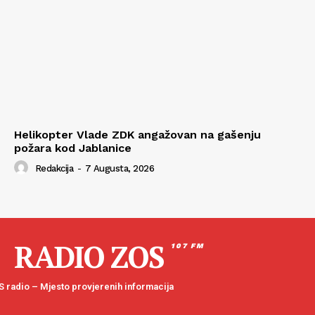
Helikopter Vlade ZDK angažovan na gašenju
požara kod Jablanice
Redakcija
-
7 Augusta, 2026
RADIO ZOS
107 FM
 radio – Mjesto provjerenih informacija