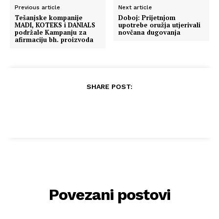
Previous article
Next article
Tešanjske kompanije
Doboj: Prijetnjom
MADI, KOTEKS i DANIALS
upotrebe oružjа utjerivаli
podržale Kampanju za
novčаnа dugovаnjа
afirmaciju bh. proizvoda
SHARE POST:
Povezani postovi