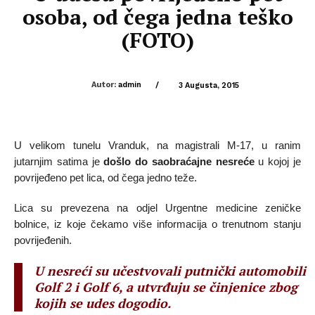
osoba, od čega jedna teško
(FOTO)
Autor:
admin
/
3 Augusta, 2015
U velikom tunelu Vranduk, na magistrali M-17, u ranim
jutarnjim satima je
došlo do saobraćajne nesreće
u kojoj je
povrijeđeno pet lica, od čega jedno teže.
Lica su prevezena na odjel Urgentne medicine zeničke
bolnice, iz koje čekamo više informacija o trenutnom stanju
povrijeđenih.
U nesreći su učestvovali putnički automobili
Golf 2 i Golf 6, a utvrđuju se činjenice zbog
kojih se udes dogodio.