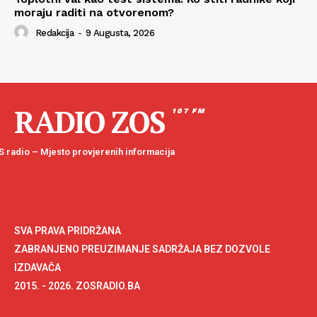
moraju raditi na otvorenom?
Redakcija
-
9 Augusta, 2026
RADIO ZOS
107 FM
 radio – Mjesto provjerenih informacija
SVA PRAVA PRIDRŽANA
ZABRANJENO PREUZIMANJE SADRŽAJA BEZ DOZVOLE
IZDAVAČA
2015. - 2026. ZOSRADIO.BA