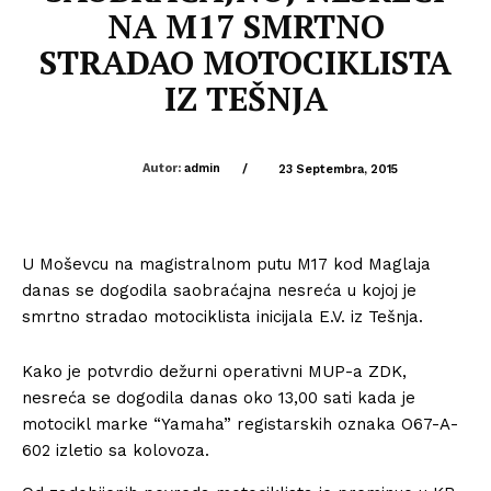
NA M17 SMRTNO
STRADAO MOTOCIKLISTA
IZ TEŠNJA
Autor:
admin
/
23 Septembra, 2015
U Moševcu na magistralnom putu M17 kod Maglaja
danas se dogodila saobraćajna nesreća u kojoj je
smrtno stradao motociklista inicijala E.V. iz Tešnja.
Kako je potvrdio dežurni operativni MUP-a ZDK,
nesreća se dogodila danas oko 13,00 sati kada je
motocikl marke “Yamaha” registarskih oznaka O67-A-
602 izletio sa kolovoza.