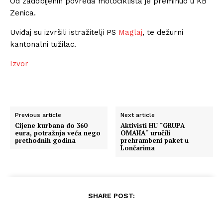
Od zadobijenih povreda motociklista je preminuo u KB
Zenica.
Uviđaj su izvršili istražitelji PS
Maglaj
, te dežurni
kantonalni tužilac.
Izvor
Previous article
Next article
Cijene kurbana do 360
Aktivisti HU ˝GRUPA
eura, potražnja veća nego
OMAHA˝ uručili
prethodnih godina
prehrambeni paket u
Lončarima
SHARE POST: