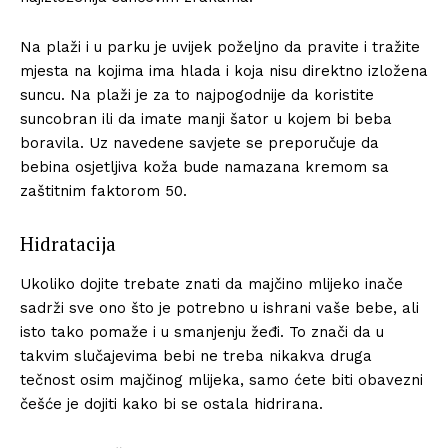
Na plaži i u parku je uvijek poželjno da pravite i tražite
mjesta na kojima ima hlada i koja nisu direktno izložena
suncu. Na plaži je za to najpogodnije da koristite
suncobran ili da imate manji šator u kojem bi beba
boravila. Uz navedene savjete se preporučuje da
bebina osjetljiva koža bude namazana kremom sa
zaštitnim faktorom 50.
Hidratacija
Ukoliko dojite trebate znati da majčino mlijeko inače
sadrži sve ono što je potrebno u ishrani vaše bebe, ali
isto tako pomaže i u smanjenju žeđi. To znači da u
takvim slučajevima bebi ne treba nikakva druga
tečnost osim majčinog mlijeka, samo ćete biti obavezni
češće je dojiti kako bi se ostala hidrirana.