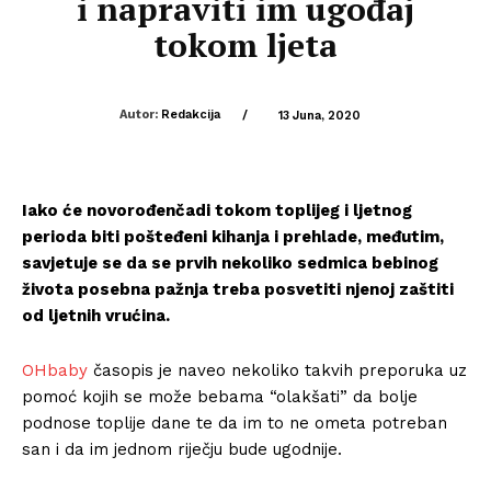
i napraviti im ugođaj
tokom ljeta
Autor:
Redakcija
/
13 Juna, 2020
Iako će novorođenčadi tokom toplijeg i ljetnog
perioda biti pošteđeni kihanja i prehlade, međutim,
savjetuje se da se prvih nekoliko sedmica bebinog
života posebna pažnja treba posvetiti njenoj zaštiti
od ljetnih vrućina.
OHbaby
časopis je naveo nekoliko takvih preporuka uz
pomoć kojih se može bebama “olakšati” da bolje
podnose toplije dane te da im to ne ometa potreban
san i da im jednom riječju bude ugodnije.