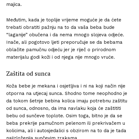
majica.
Međutim, kada je toplije vrijeme moguće je da ćete
trebati obratiti pažnju na to da vaša beba bude
“laganije” obučena i da nema mnogo slojeva odjeće.
Inače, ali pogotovo ljeti preporučuje se da bebama
oblačite pamučnu odjeću jer je riječ o prirodnom
materijalu godi koži i od njega nije mnogo vruće.
Zaštita od sunca
Koža bebe je mekana i osjetljiva i ni na koji način nije
otporna na utjecaj sunca. Shodno tome neophodno je
da tokom šetnje bebina kolica imaju potrebnu zaštitu
od sunca, odnosno, da ima navlaku koja će zaštititi
bebu od sunčeve toplote. Osim toga, bitno je da se
beba prekrije pamučnom pelenom ili prekrivačem u
kolicima, ali i autosjedalici s obzirom na to da je tada
najizloženija sunčevim zrakama.