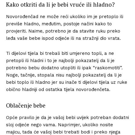
Kako otkriti da li je bebi vruće ili hladno?
Novorođenčad ne može reći ukoliko im je pretoplo ili
previše hladno, međutim, postoje načini kako to
provjeriti. Naime, potrebno je da stavite ruku preko
leđa vaše bebe ispod odjeće ili na stražnji dio vrata.
Ti dijelovi tijela bi trebali biti umjereno topli, a ne
pretopli ili hladni i to je najbolji pokazatelj da li je
potrebno bebu dodatno utopliti ili ipak “raskomotiti”.
Noge, tačnije, stopala nisu najbolji pokazatelj da li je
bebi toplo ili hladno jer su inače ti dijelovi tijela uz ruke
obično hladniji od ostatka tijela novorođenčeta.
Oblačenje bebe
Opće pravilo je da je vašoj bebi uvijek potreban dodatni
sloj odjeće nego vama. Naprimjer, ukoliko nosite
majicu, tada će vašoj bebi trebati bodi i preko njega