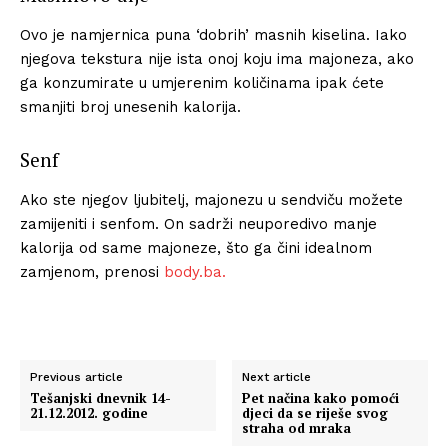
Ovo je namjernica puna ‘dobrih’ masnih kiselina. Iako
njegova tekstura nije ista onoj koju ima majoneza, ako
ga konzumirate u umjerenim količinama ipak ćete
smanjiti broj unesenih kalorija.
Senf
Ako ste njegov ljubitelj, majonezu u sendviču možete
zamijeniti i senfom. On sadrži neuporedivo manje
kalorija od same majoneze, što ga čini idealnom
zamjenom, prenosi
body.ba.
Previous article
Next article
Tešanjski dnevnik 14-
Pet načina kako pomoći
21.12.2012. godine
djeci da se riješe svog
straha od mraka