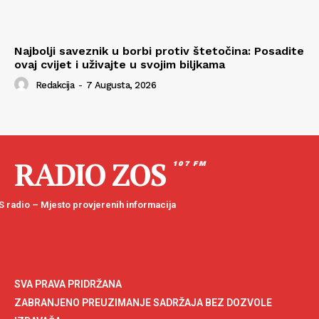
Najbolji saveznik u borbi protiv štetočina: Posadite
ovaj cvijet i uživajte u svojim biljkama
Redakcija
-
7 Augusta, 2026
RADIO ZOS
107 FM
 radio – Mjesto provjerenih informacija
SVA PRAVA PRIDRŽANA
ZABRANJENO PREUZIMANJE SADRŽAJA BEZ DOZVOLE