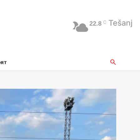
Tešanj
C
22.8
ORT