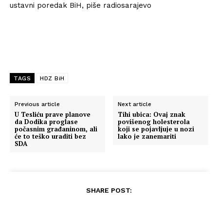
ustavni poredak BiH, piše radiosarajevo
TAGS
HDZ BiH
Previous article
Next article
U Tesliću prave planove
Tihi ubica: Ovaj znak
da Dodika proglase
povišenog holesterola
počasnim građaninom, ali
koji se pojavljuje u nozi
će to teško uraditi bez
lako je zanemariti
SDA
SHARE POST: