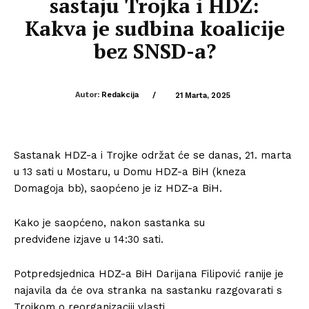
sastaju Trojka i HDZ:
Kakva je sudbina koalicije
bez SNSD-a?
Autor:
Redakcija
/
21 Marta, 2025
Sastanak HDZ-a i Trojke održat će se danas, 21. marta
u 13 sati u Mostaru, u Domu HDZ-a BiH (kneza
Domagoja bb), saopćeno je iz HDZ-a BiH.
Kako je saopćeno, nakon sastanka su
predviđene izjave u 14:30 sati.
Potpredsjednica HDZ-a BiH Darijana Filipović ranije je
najavila da će ova stranka na sastanku razgovarati s
Trojkom o reorganizaciji vlasti.