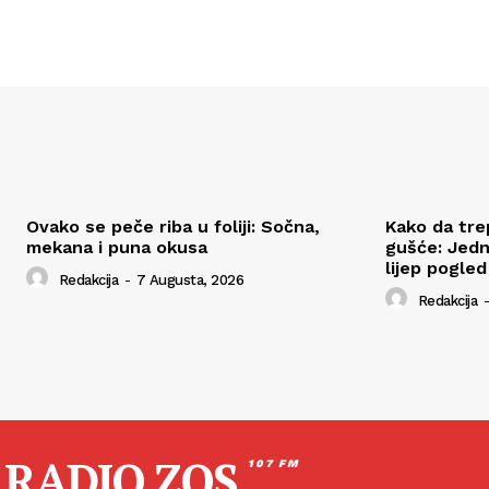
Ovako se peče riba u foliji: Sočna,
Kako da tre
mekana i puna okusa
gušće: Jedn
lijep pogled
Redakcija
-
7 Augusta, 2026
Redakcija
-
RADIO ZOS
107 FM