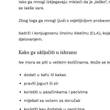
Iako ga mnogi izbjegavaju misleći da je „teško“,
se lakše vare.
Zbog toga ga mnogi ljudi s osjetljivijom probav
Sadrži i konjugovanu linolnu kiselinu (CLA), ko
djelovanjem.
Kako ga uključiti u ishranu
Ne mora se piti u velikim količinama. Može se kor
dodati u kafu ili kakao
praviti jogurt ili sir
koristiti u palačinkama i pecivima
miješati sa voćem za doručak
koristiti kao dodatak u napicima