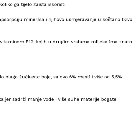
liko ga tijelo zaista iskoristi.
apsorpciju minerala i njihovo usmjeravanje u koštano tkivo
i vitaminom B12, kojih u drugim vrstama mlijeka ima znat
 do blago žućkaste boje, sa oko 6% masti i više od 5,5%
ka jer sadrži manje vode i više suhe materije bogate