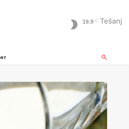
Tešanj
C
19.9
ORT