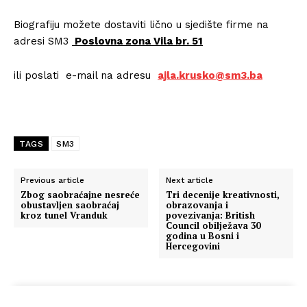
Biografiju možete dostaviti lično u sjedište firme na
adresi SM3
Poslovna zona Vila br. 51
ili poslati e-mail na adresu
ajla.krusko@sm3.ba
TAGS
SM3
Previous article
Next article
Zbog saobraćajne nesreće
Tri decenije kreativnosti,
obustavljen saobraćaj
obrazovanja i
kroz tunel Vranduk
povezivanja: British
Council obilježava 30
godina u Bosni i
Hercegovini