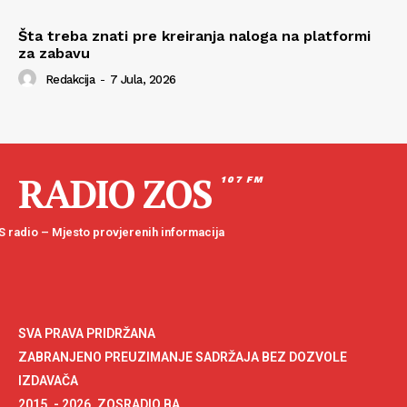
Šta treba znati pre kreiranja naloga na platformi
za zabavu
Redakcija
-
7 Jula, 2026
RADIO ZOS
107 FM
 radio – Mjesto provjerenih informacija
SVA PRAVA PRIDRŽANA
ZABRANJENO PREUZIMANJE SADRŽAJA BEZ DOZVOLE
IZDAVAČA
2015. - 2026. ZOSRADIO.BA