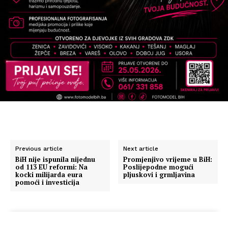
Previous article
Next article
BiH nije ispunila nijednu
Promjenjivo vrijeme u BiH:
od 113 EU reformi: Na
Poslijepodne mogući
kocki milijarda eura
pljuskovi i grmljavina
pomoći i investicija