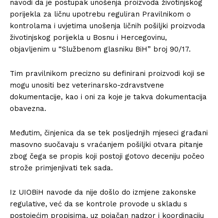
navodi da je postupak unošenja proizvoda životinjskog
porijekla za ličnu upotrebu reguliran Pravilnikom o
kontrolama i uvjetima unošenja ličnih pošiljki proizvoda
životinjskog porijekla u Bosnu i Hercegovinu,
objavljenim u “Službenom glasniku BiH” broj 90/17.
Tim pravilnikom precizno su definirani proizvodi koji se
mogu unositi bez veterinarsko-zdravstvene
dokumentacije, kao i oni za koje je takva dokumentacija
obavezna.
Međutim, činjenica da se tek posljednjih mjeseci građani
masovno suočavaju s vraćanjem pošiljki otvara pitanje
zbog čega se propis koji postoji gotovo deceniju počeo
strože primjenjivati tek sada.
Iz UIOBiH navode da nije došlo do izmjene zakonske
regulative, već da se kontrole provode u skladu s
postojećim propisima, uz pojačan nadzor i koordinaciju