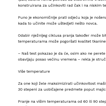
konstruirana za učinkoviti rad čak i na niskim
Puno je ekonomičnije prati odjeću koja je nošen
kada to učinite može uštedjeti nešto novca.
Odabir nježnijeg ciklusa pranja također može bit
temperaturama može pogoršati kvalitet tkanine, i
– Naš test pokazao je da će, osim ako ne perete
obavljaju posao većinu vremena – rekla je stručn
Više temperature
Za one koji žele maksimizirati učinkovitost maš
30 stepeni za uobičajene predmete poput majica,
Pranje na višim temperaturama od 60 ili 90 step