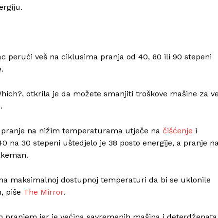
rgiju.
perući veš na ciklusima pranja od 40, 60 ili 90 stepeni
.
ich?, otkrila je da možete smanjiti troškove mašine za v
.
ko pranje na nižim temperaturama utječe na
čišćenje
i
40 na 30 stepeni uštedjelo je 38 posto energije, a pranje n
Jakeman.
li na maksimalnoj dostupnoj temperaturi da bi se uklonile
m, piše
The Mirror
.
 pranjem jer je većina savremenih mašina i deterdženata