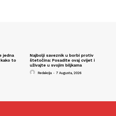
e jedna
Najbolji saveznik u borbi protiv
 kako to
štetočina: Posadite ovaj cvijet i
uživajte u svojim biljkama
Redakcija
-
7 Augusta, 2026