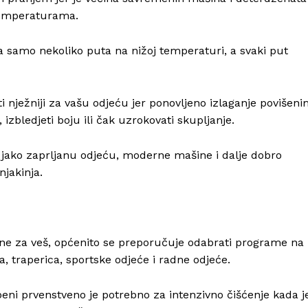
 temperaturama.
a samo nekoliko puta na nižoj temperaturi, a svaki put
i nježniji za vašu odjeću jer ponovljeno izlaganje povišen
zbledjeti boju ili čak uzrokovati skupljanje.
 jako zaprljanu odjeću, moderne mašine i dalje dobro
jakinja.
ine za veš, općenito se preporučuje odabrati programe na
 traperica, sportske odjeće i radne odjeće.
eni prvenstveno je potrebno za intenzivno čišćenje kada j