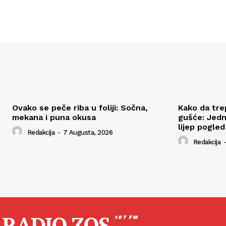
Ovako se peče riba u foliji: Sočna,
Kako da tre
mekana i puna okusa
gušće: Jedn
lijep pogled
Redakcija
-
7 Augusta, 2026
Redakcija
-
RADIO ZOS
107 FM