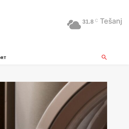
Tešanj
C
31.8
ORT