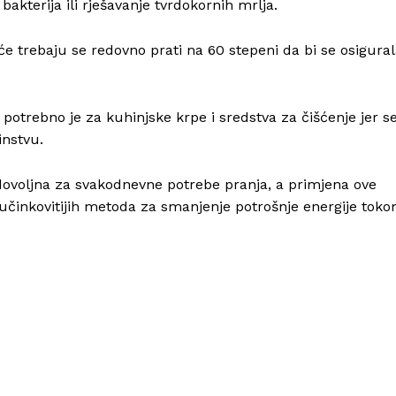
kterija ili rješavanje tvrdokornih mrlja.
eće trebaju se redovno prati na 60 stepeni da bi se osigura
 potrebno je za kuhinjske krpe i sredstva za čišćenje jer s
instvu.
dovoljna za svakodnevne potrebe pranja, a primjena ove
učinkovitijih metoda za smanjenje potrošnje energije tok