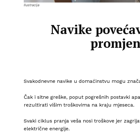
Ilustracija
Navike povećav
promjena
Svakodnevne navike u domaćinstvu mogu značajno
Čak i sitne greške, poput pogrešnih postavki apa
rezultirati višim troškovima na kraju mjeseca.
Svaki ciklus pranja veša nosi troškove jer zagrij
električne energije.