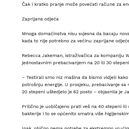
Čak i kratko pranje može povećati račune za ene
Zaprljana odjeća
Mnoga domaćinstva nisu svjesna da bacaju novac 
kada to nije potrebno za većinu zaprljane odjeće
Rebecca Jakeman, istraživačica za kompaniju Wh
jednostavnim prebacivanjem na 20 ili 30 stepeni
– Testirali smo niz mašina da bismo vidjeli ka
potrošnju energije. U prosjeku, prebacivanje sa 
20 stepeni uštedjelo je 62 posto – objasnila je 
Prilično je uobičajeno prati veš na 40 stepeni i
bakterije i to se općenito smatra više higijenski
Ipak, obično nema potrebe za ekstremno vrućim