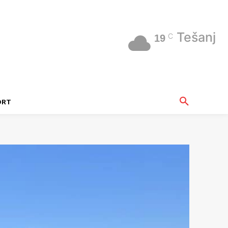
Tešanj
C
19
ORT