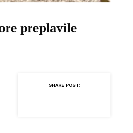
re preplavile
SHARE POST:
a