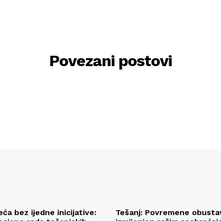
Povezani postovi
eća bez ijedne inicijative:
Tešanj: Povremene obustav