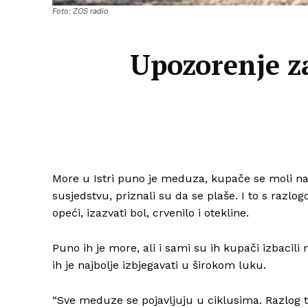
Foto: ZOS radio
Upozorenje z
More u Istri puno je meduza, kupače se moli na
susjedstvu, priznali su da se plaše. I to s raz
opeći, izazvati bol, crvenilo i otekline.
Puno ih je more, ali i sami su ih kupači izbacili 
ih je najbolje izbjegavati u širokom luku.
“Sve meduze se pojavljuju u ciklusima. Razlog t