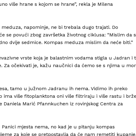
 više hrane s kojom se hrane”, rekla je Milena
h meduza, napominje, ne bi trebala dugo trajati. Do
će se povući zbog završetka životnog ciklusa: “Mislim da 
jedno dvije sedmice. Kompas meduza mislim da neće biti.”
Invazivne vrste koja je balastnim vodama stigla u Jadran i 
e. Za očekivati je, kažu naučnici da ćemo se s njima u mo
resa, tamo u južnom Jadranu ih nema. Vidimo ih preko
o ima više fitoplanktona oni više filtriraju i više rastu i brž
je Daniela Marić Pfannkuchen iz rovinjskog Centra za
 Panici mjesta nema, no kad je u pitanju kompas
jeme za koje se pretpostavlja da će nam remetiti kupanje