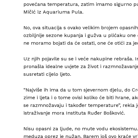
povećana temperatura, zatim imamo sigurno puno
Mičić iz Aquariuma Pula.
No, ova situacija s ovako velikim brojem opasni
ozbiljnije sezone kupanja i gužva u plićaku one 
ne moramo bojati da će ostati, one će otići za 
Uz njih pojavile su se i veće nakupine rebraša. 
pronašla idealne uvjete za život i razmnožavanj
susretati cijelo ljeto.
“Najviše ih ima da u tom sjevernom djelu, do C
zime i ljeta i o tome ovisi koliko će biti hrane, ak
se razmnožavaju i također temperature”, rekla 
istraživanje mora Instituta Ruđer Bošković.
Nisu opasni za ljude, no mute vodu ekosistemu.
meduza oprez je nužan. Barem još ovo kraće vri