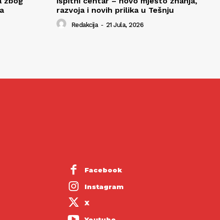
a zbog
ispitni centar – novo mjesto znanja,
a
razvoja i novih prilika u Tešnju
Redakcija
-
21 Jula, 2026
Facebook
Instagram
X
Youtube