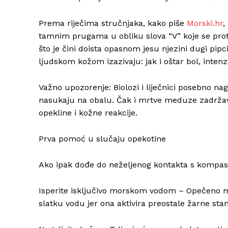
Prema riječima stručnjaka, kako piše
Morski.hr
,
tamnim prugama u obliku slova “V” koje se pro
što je čini doista opasnom jesu njezini dugi pi
ljudskom kožom izazivaju: jak i oštar bol, intenz
Važno upozorenje: Biolozi i liječnici posebno nag
nasukaju na obalu. Čak i mrtve meduze zadržava
opekline i kožne reakcije.
Prva pomoć u slučaju opekotine
Ako ipak dođe do neželjenog kontakta s kompas
Isperite isključivo morskom vodom – Opečeno mj
slatku vodu jer ona aktivira preostale žarne stan