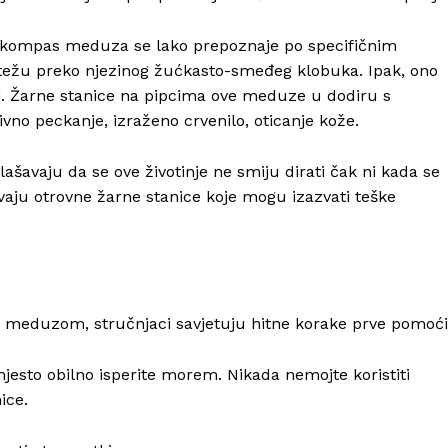
 kompas meduza se lako prepoznaje po specifičnim
težu preko njezinog žućkasto-smeđeg klobuka. Ipak, ono
pci. Žarne stanice na pipcima ove meduze u dodiru s
ivno peckanje, izraženo crvenilo, oticanje kože.
lašavaju da se ove životinje ne smiju dirati čak ni kada se
ju otrovne žarne stanice koje mogu izazvati teške
 meduzom, stručnjaci savjetuju hitne korake prve pomoći
esto obilno isperite morem. Nikada nemojte koristiti
ice.