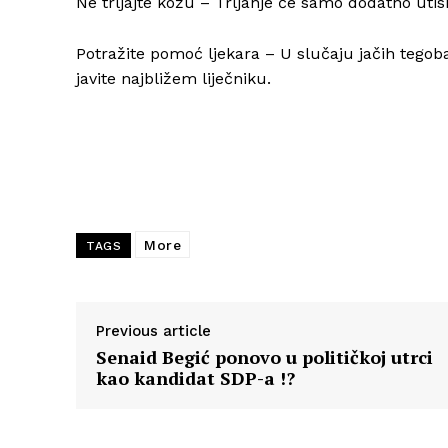
Ne trljajte kožu – Trljanje će samo dodatno utisn
Potražite pomoć ljekara – U slučaju jačih tegoba,
javite najbližem liječniku.
More
TAGS
Previous article
Senaid Begić ponovo u političkoj utrci
kao kandidat SDP-a !?