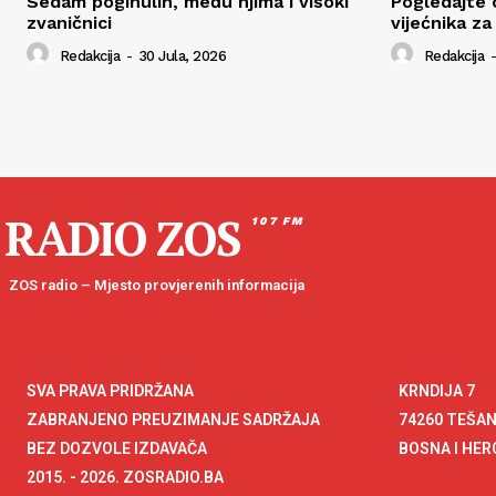
Sedam poginulih, među njima i visoki
Pogledajte 
zvaničnici
vijećnika za
Redakcija
-
30 Jula, 2026
Redakcija
-
RADIO ZOS
107 FM
ZOS radio – Mjesto provjerenih informacija
SVA PRAVA PRIDRŽANA
KRNDIJA 7
ZABRANJENO PREUZIMANJE SADRŽAJA
74260 TEŠA
BEZ DOZVOLE IZDAVAČA
BOSNA I HE
2015. - 2026. ZOSRADIO.BA