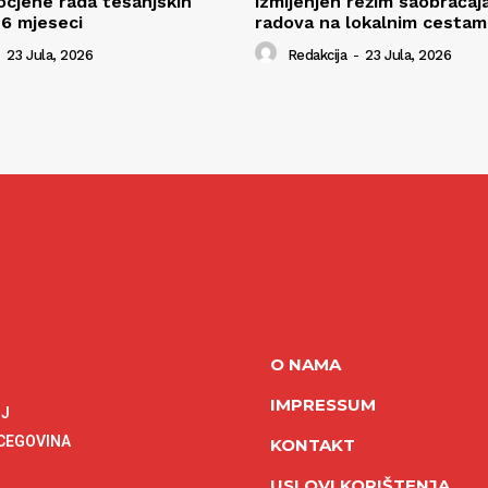
ocjene rada tešanjskih
izmijenjen režim saobraćaj
 6 mjeseci
radova na lokalnim cestam
23 Jula, 2026
Redakcija
-
23 Jula, 2026
O NAMA
IMPRESSUM
NJ
RCEGOVINA
KONTAKT
USLOVI KORIŠTENJA