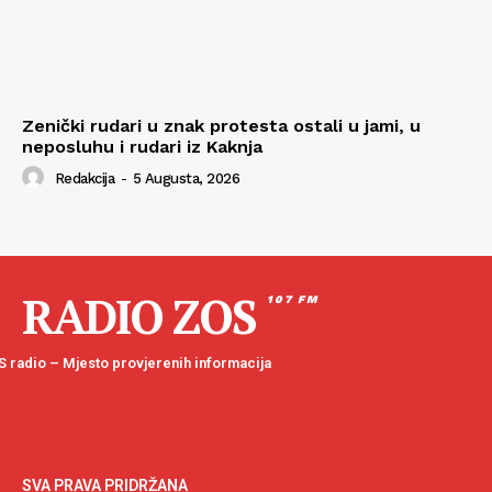
Zenički rudari u znak protesta ostali u jami, u
neposluhu i rudari iz Kaknja
Redakcija
-
5 Augusta, 2026
RADIO ZOS
107 FM
 radio – Mjesto provjerenih informacija
SVA PRAVA PRIDRŽANA