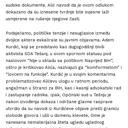
sudske dokumente. Alić navodi da je ovom odlukom
dokazano da su iznesene tvrdnje bile svjesne laži
usmjerene na rušenje njegove časti. ​
Podsjećamo, političke tenzije i nesuglasice između
dvojice aktera eskalirale su javnim objavama. Adem
Kurdić, koji se predstavio kao dugogodišnji bivši
aktivista SDA Tešanj, u svom spornom statusu pod
naslovom “Nije u skladu sa politikom Naprijed BiH”,
oštro je kritikovao Alića, nazivajući ga “komformistom” i
“lovcem na funkcije”. Kurdić je u svojim komentarima
problematizovao Alićevu ulogu u ratnom periodu,
angažman u Stranci za BiH, kao i kasniji advokatski rad
i zastupanje radnika. ​Ipak, Općinski sud u Tešnju je
nakon izvođenja dokaza i održane glavne rasprave
utvrdio da su navodi iz Kurdićeve objave prešli granicu
slobode govora i ušli u domenu klevete, čime je
nanesena nematerijalna šteta ugledu uglednog