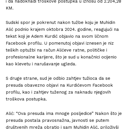
i da nadoknadi troškove postupka u iznosu od 2.204,28
KM. ​
Sudski spor je pokrenut nakon tužbe koju je Muhidin
Alić podnio krajem oktobra 2024. godine, reagujući na
tekst koji je Adem Kurdić objavio na svom ličnom
Facebook profilu. U pomenutoj objavi iznesen je niz
teških optužbi na račun Alićeve ratne, političke i
profesionalne karijere, što je sud u konačnici ocijenio
kao klevetu i narušavanje ugleda.
S druge strane, sud je odbio zahtjev tužioca da se
presuda obavezno objavi na Kurdićevom Facebook
profilu, kao i zahtjev tuženog za naknadu njegovih
troškova postupka.
​Alić: “Ova presuda ima mnoge posljedice” ​Nakon što je
presuda postala pravosnažna, javnosti se putem
društvenih mreža obratio i sam Muhidin Alić, priloživši