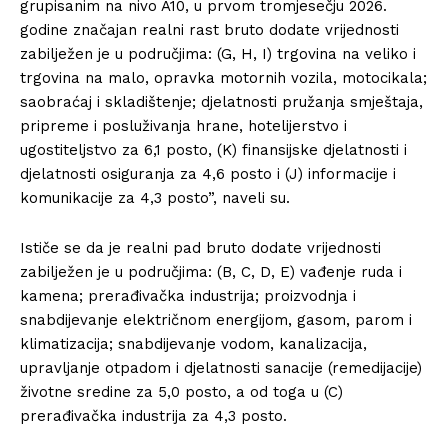
grupisanim na nivo A10, u prvom tromjesečju 2026.
godine značajan realni rast bruto dodate vrijednosti
zabilježen je u područjima: (G, H, I) trgovina na veliko i
trgovina na malo, opravka motornih vozila, motocikala;
saobraćaj i skladištenje; djelatnosti pružanja smještaja,
pripreme i posluživanja hrane, hotelijerstvo i
ugostiteljstvo za 6,1 posto, (K) finansijske djelatnosti i
djelatnosti osiguranja za 4,6 posto i (J) informacije i
komunikacije za 4,3 posto”, naveli su.
Ističe se da je realni pad bruto dodate vrijednosti
zabilježen je u područjima: (B, C, D, E) vađenje ruda i
kamena; prerađivačka industrija; proizvodnja i
snabdijevanje električnom energijom, gasom, parom i
klimatizacija; snabdijevanje vodom, kanalizacija,
upravljanje otpadom i djelatnosti sanacije (remedijacije)
životne sredine za 5,0 posto, a od toga u (C)
prerađivačka industrija za 4,3 posto.