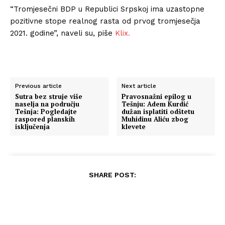
“Tromjesečni BDP u Republici Srpskoj ima uzastopne
pozitivne stope realnog rasta od prvog tromjesečja
2021. godine”, naveli su, piše
Klix.
Previous article
Next article
Sutra bez struje više
Pravosnažni epilog u
naselja na području
Tešnju: Adem Kurdić
Tešnja: Pogledajte
dužan isplatiti odštetu
raspored planskih
Muhidinu Aliću zbog
isključenja
klevete
SHARE POST: