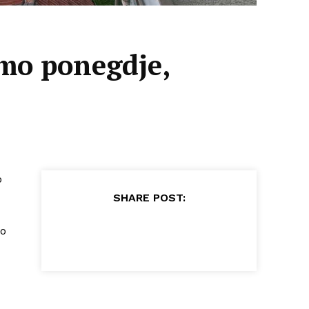
amo ponegdje,
o
SHARE POST:
do