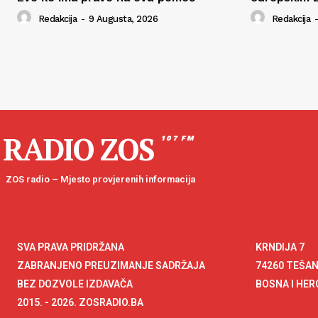
Redakcija
-
9 Augusta, 2026
Redakcija
-
RADIO ZOS
107 FM
ZOS radio – Mjesto provjerenih informacija
SVA PRAVA PRIDRŽANA
KRNDIJA 7
ZABRANJENO PREUZIMANJE SADRŽAJA
74260 TEŠA
BEZ DOZVOLE IZDAVAČA
BOSNA I HE
2015. - 2026. ZOSRADIO.BA