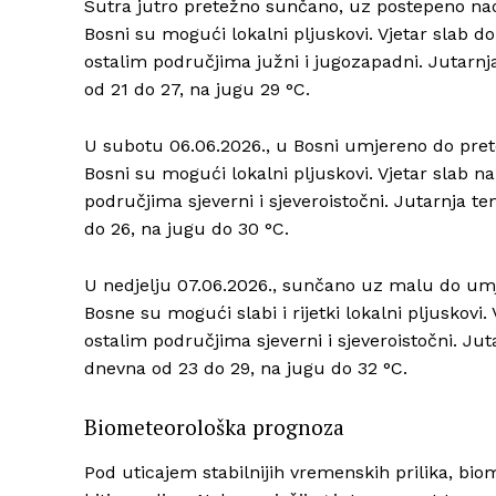
Sutra jutro pretežno sunčano, uz postepeno nao
Bosni su mogući lokalni pljuskovi. Vjetar slab d
ostalim područjima južni i jugozapadni. Jutarnj
od 21 do 27, na jugu 29 °C.
U subotu 06.06.2026., u Bosni umjereno do pret
Bosni su mogući lokalni pljuskovi. Vjetar slab n
područjima sjeverni i sjeveroistočni. Jutarnja t
do 26, na jugu do 30 °C.
U nedjelju 07.06.2026., sunčano uz malu do um
Bosne su mogući slabi i rijetki lokalni pljuskovi
ostalim područjima sjeverni i sjeveroistočni. Ju
dnevna od 23 do 29, na jugu do 32 °C.
Biometeorološka prognoza
Pod uticajem stabilnijih vremenskih prilika, bi