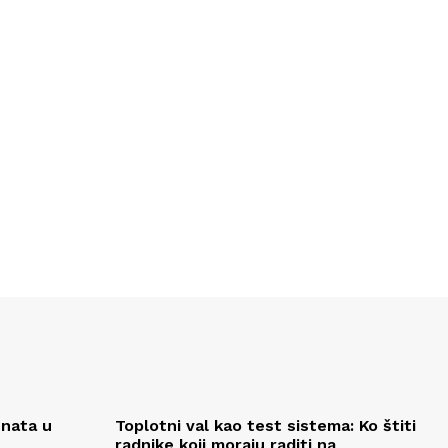
enata u
Toplotni val kao test sistema: Ko štiti
radnike koji moraju raditi na