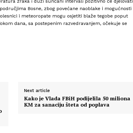
eratura zraka i duži sunčani intervali pozitivno će djelovati
m područjima Bosne, zbog povećane naoblake i mogućnosti
bolesnici i meteoropate mogu osjetiti blaže tegobe poput
 Tokom dana, sa postepenim razvedravanjem, očekuje se
Next article
Kako je Vlada FBiH podijelila 50 miliona
KM za sanaciju šteta od poplava
o