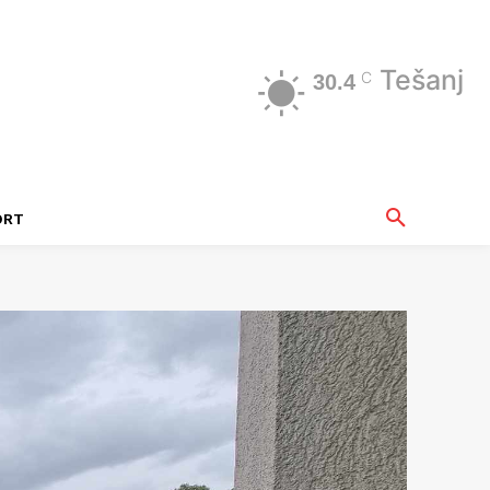
Tešanj
C
30.4
ORT