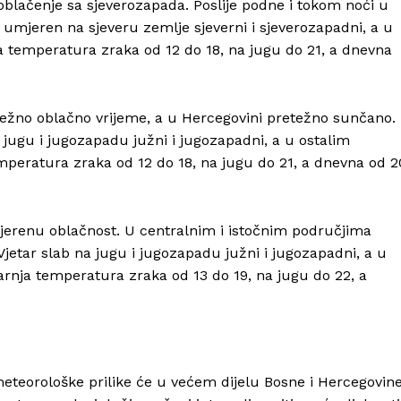
blačenje sa sjeverozapada. Poslije podne i tokom noći u
o umjeren na sjeveru zemlje sjeverni i sjeverozapadni, a u
a temperatura zraka od 12 do 18, na jugu do 21, a dnevna
ežno oblačno vrijeme, a u Hercegovini pretežno sunčano.
a jugu i jugozapadu južni i jugozapadni, a u ostalim
emperatura zraka od 12 do 18, na jugu do 21, a dnevna od 2
jerenu oblačnost. U centralnim i istočnim područjima
. Vjetar slab na jugu i jugozapadu južni i jugozapadni, a u
tarnja temperatura zraka od 13 do 19, na jugu do 22, a
ometeorološke prilike će u većem dijelu Bosne i Hercegovin