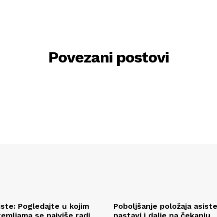
Povezani postovi
iste: Pogledajte u kojim
Poboljšanje položaja asist
emljama se najviše radi
nastavi i dalje na čekanju