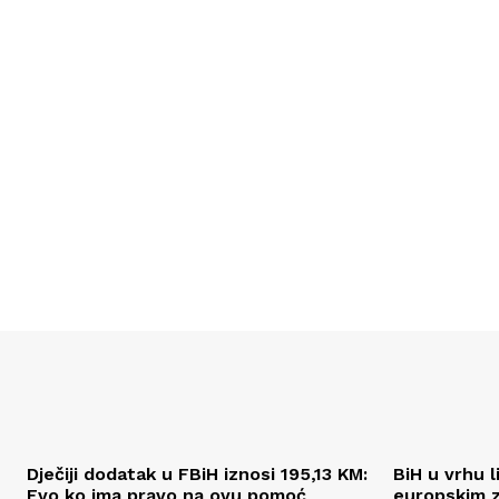
Dječiji dodatak u FBiH iznosi 195,13 KM:
BiH u vrhu l
Evo ko ima pravo na ovu pomoć
europskim z