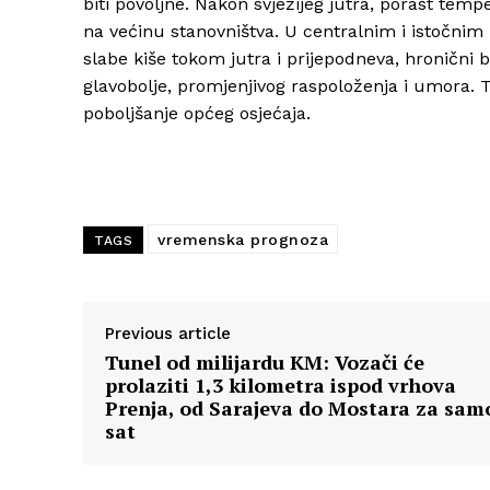
biti povoljne. Nakon svježijeg jutra, porast temp
na većinu stanovništva. U centralnim i istočni
slabe kiše tokom jutra i prijepodneva, hronični 
glavobolje, promjenjivog raspoloženja i umora.
poboljšanje općeg osjećaja.
vremenska prognoza
TAGS
Previous article
Tunel od milijardu KM: Vozači će
prolaziti 1,3 kilometra ispod vrhova
Prenja, od Sarajeva do Mostara za sam
sat