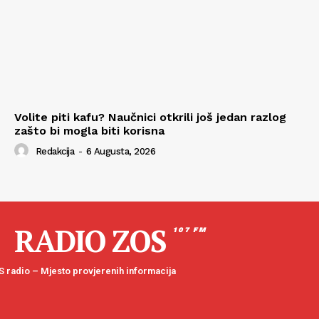
Volite piti kafu? Naučnici otkrili još jedan razlog
zašto bi mogla biti korisna
Redakcija
-
6 Augusta, 2026
RADIO ZOS
107 FM
 radio – Mjesto provjerenih informacija