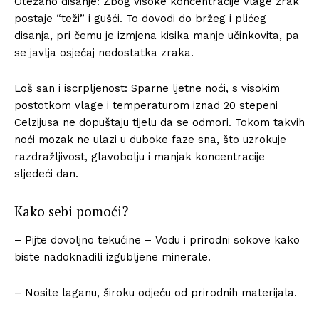
Otežano disanje: Zbog visoke koncentracije vlage zrak
postaje “teži” i gušći. To dovodi do bržeg i plićeg
disanja, pri čemu je izmjena kisika manje učinkovita, pa
se javlja osjećaj nedostatka zraka.
Loš san i iscrpljenost: Sparne ljetne noći, s visokim
postotkom vlage i temperaturom iznad 20 stepeni
Celzijusa ne dopuštaju tijelu da se odmori. Tokom takvih
noći mozak ne ulazi u duboke faze sna, što uzrokuje
razdražljivost, glavobolju i manjak koncentracije
sljedeći dan.
Kako sebi pomoći?
– Pijte dovoljno tekućine – Vodu i prirodni sokove kako
biste nadoknadili izgubljene minerale.
– Nosite laganu, široku odjeću od prirodnih materijala.