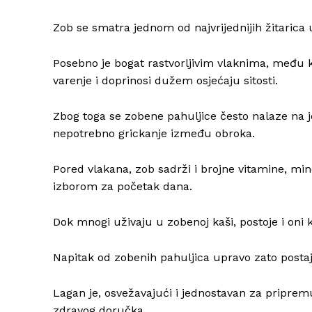
Zob se smatra jednom od najvrijednijih žitarica
Posebno je bogat rastvorljivim vlaknima, među 
varenje i doprinosi dužem osjećaju sitosti.
Zbog toga se zobene pahuljice često nalaze na je
nepotrebno grickanje između obroka.
Pored vlakana, zob sadrži i brojne vitamine, mine
izborom za početak dana.
Dok mnogi uživaju u zobenoj kaši, postoje i oni k
Napitak od zobenih pahuljica upravo zato postaj
Lagan je, osvežavajući i jednostavan za priprem
zdravog doručka.