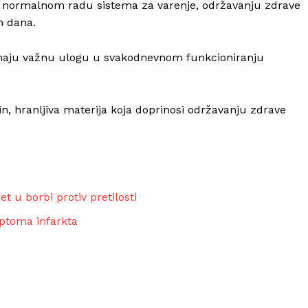
i, normalnom radu sistema za varenje, održavanju zdrave
m dana.
 imaju važnu ulogu u svakodnevnom funkcioniranju
tin, hranljiva materija koja doprinosi održavanju zdrave
t u borbi protiv pretilosti
mptoma infarkta