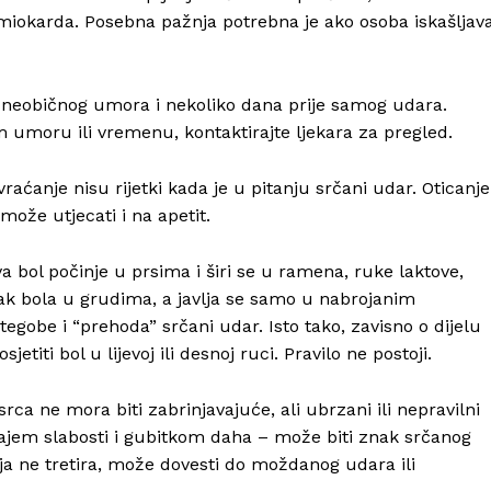
 miokarda. Posebna pažnja potrebna je ako osoba iskašljav
 neobičnog umora i nekoliko dana prije samog udara.
m umoru ili vremenu, kontaktirajte ljekara za pregled.
raćanje nisu rijetki kada je u pitanju srčani udar. Oticanje
že utjecati i na apetit.
va bol počinje u prsima i širi se u ramena, ruke laktove,
ak bola u grudima, a javlja se samo u nabrojanim
tegobe i “prehoda” srčani udar. Isto tako, zavisno o dijelu
titi bol u lijevoj ili desnoj ruci. Pravilo ne postoji.
ca ne mora biti zabrinjavajuće, ali ubrzani ili nepravilni
ćajem slabosti i gubitkom daha – može biti znak srčanog
ija ne tretira, može dovesti do moždanog udara ili