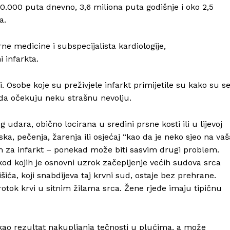
.000 puta dnevno, 3,6 miliona puta godišnje i oko 2,5
a.
rne medicine i subspecijalista kardiologije,
 infarkta.
 Osobe koje su preživjele infarkt primijetile su kako su s
da očekuju neku strašnu nevolju.
 udara, obično locirana u sredini prsne kosti ili u lijevoj
ka, pečenja, žarenja ili osjećaj “kao da je neko sjeo na vaš
m za infarkt – ponekad može biti sasvim drugi problem.
d kojih je osnovni uzrok začepljenje većih sudova srca
a, koji snabdijeva taj krvni sud, ostaje bez prehrane.
tok krvi u sitnim žilama srca. Žene rjeđe imaju tipičnu
kao rezultat nakupljanja tečnosti u plućima, a može