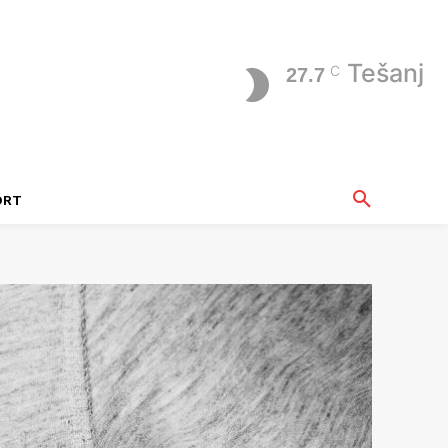
Tešanj
C
27.7
ORT