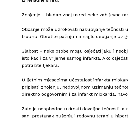
iznenadne smrti.
Znojenje – hladan znoj usred neke zahtjevne ra
Oticanje može uzrokovati nakupljanje tečnosti u 
trbuhu. Obratite pažnju na naglo debljanje uz gu
Slabost – neke osobe mogu osjećati jaku i neobj
isto kao i za vrijeme samog infarkta. Ako osjeća
potražite ljekara.
U ljetnim mjesecima učestalost infarkta miokard
pripisati znojenju, nedovoljnom uzimanju tečnos
direktno odgovornim i za infarkt miokarda, navo
Zato je neophodno uzimati dovoljno tečnosti, a 
san, prestanak pušenja i redovnu terapiju hiperte