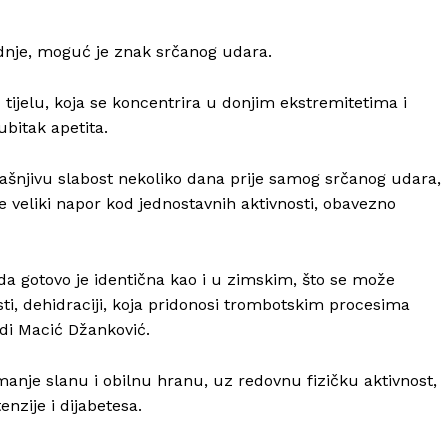
dnje, moguć je znak srčanog udara.
tijelu, koja se koncentrira u donjim ekstremitetima i
bitak apetita.
ašnjivu slabost nekoliko dana prije samog srčanog udara,
te veliki napor kod jednostavnih aktivnosti, obavezno
a gotovo je identična kao i u zimskim, što se može
ti, dehidraciji, koja pridonosi trombotskim procesima
di Macić Džanković.
manje slanu i obilnu hranu, uz redovnu fizičku aktivnost,
nzije i dijabetesa.