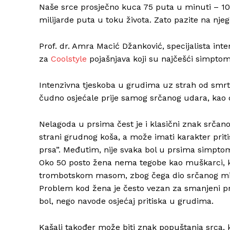
Naše srce prosječno kuca 75 puta u minuti – 100
milijarde puta u toku života. Zato pazite na njeg
Prof. dr. Amra Macić Džanković, specijalista inte
za
Coolstyle
pojašnjava koji su najčešći simptomi
Intenzivna tjeskoba u grudima uz strah od smrti.
čudno osjećale prije samog srčanog udara, kao 
Nelagoda u prsima čest je i klasični znak srčanog
strani grudnog koša, a može imati karakter pritis
prsa”. Međutim, nije svaka bol u prsima simpto
Oko 50 posto žena nema tegobe kao muškarci, ko
trombotskom masom, zbog čega dio srčanog mišić
Problem kod žena je često vezan za smanjeni pro
bol, nego navode osjećaj pritiska u grudima.
Kašalj također može biti znak popuštanja srca, 