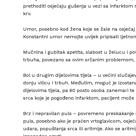
prethoditi osjećaju gušenja u vezi sa infarktom
krv.
Umor, posebno kod žena koje se žale na osjećaj
Konstantni umor nemojte uvijek pripisati ljetno
Mučnina i gubitak apetita, slabost u želucu i pov
trbuha, povezano sa ovim srčanim problemom, mo
Bol u drugim dijelovima tijela – u većini slučaje
donju vilicu i trbuh. Međutim, moguć je izostan
dijelovima tijela, pa 60 posto osoba zanemari te 
srca koje je pogođeno infarktom, pacijent može osje
Brz i nepravilan puls – povremeno preskakanje sr
puls, posebno ako je praćen vrtoglavicom, osje
udara, popuštanja srca ili aritmije. Ako se aritm