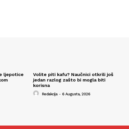
e ljepotice
Volite piti kafu? Naučnici otkrili još
okom
jedan razlog zašto bi mogla biti
korisna
Redakcija
-
6 Augusta, 2026