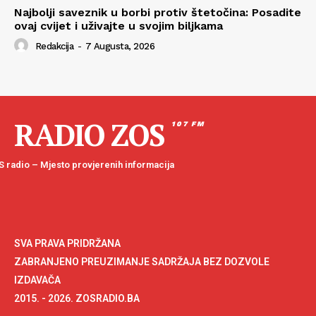
Najbolji saveznik u borbi protiv štetočina: Posadite
ovaj cvijet i uživajte u svojim biljkama
Redakcija
-
7 Augusta, 2026
RADIO ZOS
107 FM
 radio – Mjesto provjerenih informacija
SVA PRAVA PRIDRŽANA
ZABRANJENO PREUZIMANJE SADRŽAJA BEZ DOZVOLE
IZDAVAČA
2015. - 2026. ZOSRADIO.BA