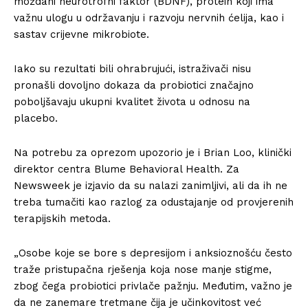
moždani neurotrofni faktor (BDNF), protein koji ima
važnu ulogu u održavanju i razvoju nervnih ćelija, kao i
sastav crijevne mikrobiote.
Iako su rezultati bili ohrabrujući, istraživači nisu
pronašli dovoljno dokaza da probiotici značajno
poboljšavaju ukupni kvalitet života u odnosu na
placebo.
Na potrebu za oprezom upozorio je i Brian Loo, klinički
direktor centra Blume Behavioral Health. Za
Newsweek je izjavio da su nalazi zanimljivi, ali da ih ne
treba tumačiti kao razlog za odustajanje od provjerenih
terapijskih metoda.
„Osobe koje se bore s depresijom i anksioznošću često
traže pristupačna rješenja koja nose manje stigme,
zbog čega probiotici privlače pažnju. Međutim, važno je
da ne zanemare tretmane čija je učinkovitost već