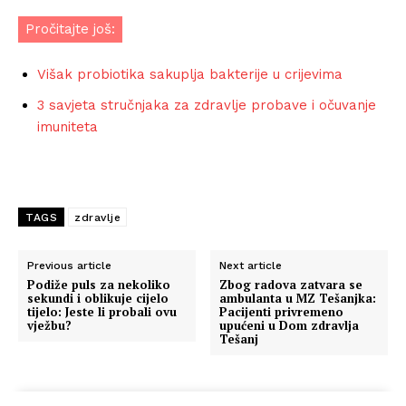
Pročitajte još:
Višak probiotika sakuplja bakterije u crijevima
3 savjeta stručnjaka za zdravlje probave i očuvanje
imuniteta
TAGS
zdravlje
Previous article
Next article
Podiže puls za nekoliko
Zbog radova zatvara se
sekundi i oblikuje cijelo
ambulanta u MZ Tešanjka:
tijelo: Jeste li probali ovu
Pacijenti privremeno
vježbu?
upućeni u Dom zdravlja
Tešanj