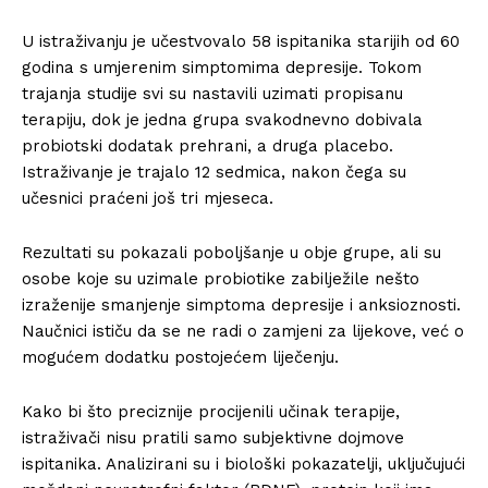
U istraživanju je učestvovalo 58 ispitanika starijih od 60
godina s umjerenim simptomima depresije. Tokom
trajanja studije svi su nastavili uzimati propisanu
terapiju, dok je jedna grupa svakodnevno dobivala
probiotski dodatak prehrani, a druga placebo.
Istraživanje je trajalo 12 sedmica, nakon čega su
učesnici praćeni još tri mjeseca.
Rezultati su pokazali poboljšanje u obje grupe, ali su
osobe koje su uzimale probiotike zabilježile nešto
izraženije smanjenje simptoma depresije i anksioznosti.
Naučnici ističu da se ne radi o zamjeni za lijekove, već o
mogućem dodatku postojećem liječenju.
Kako bi što preciznije procijenili učinak terapije,
istraživači nisu pratili samo subjektivne dojmove
ispitanika. Analizirani su i biološki pokazatelji, uključujući