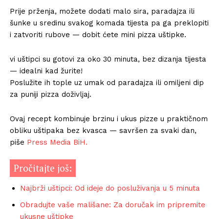
Prije prženja, možete dodati malo sira, paradajza ili
šunke u sredinu svakog komada tijesta pa ga preklopiti
i zatvoriti rubove — dobit ćete mini pizza uštipke.
vi uštipci su gotovi za oko 30 minuta, bez dizanja tijesta
— idealni kad žurite!
Poslužite ih tople uz umak od paradajza ili omiljeni dip
za puniji pizza doživljaj.
Ovaj recept kombinuje brzinu i ukus pizze u praktičnom
obliku uštipaka bez kvasca — savršen za svaki dan,
piše
Press Media BiH.
Pročitajte još:
Najbrži uštipci: Od ideje do posluživanja u 5 minuta
Obradujte vaše mališane: Za doručak im pripremite
ukusne uštipke