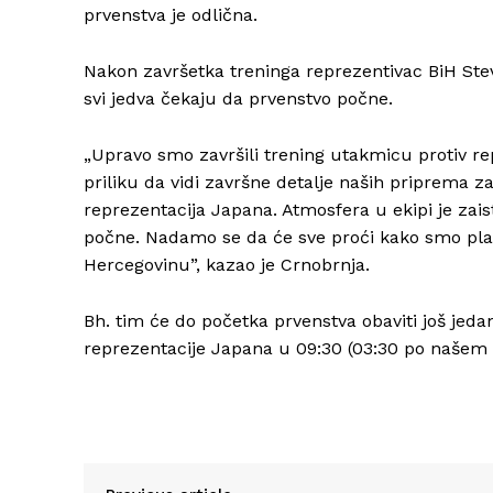
prvenstva je odlična.
Nakon završetka treninga reprezentivac BiH Stev
svi jedva čekaju da prvenstvo počne.
„Upravo smo završili trening utakmicu protiv r
priliku da vidi završne detalje naših priprema z
reprezentacija Japana. Atmosfera u ekipi je zai
počne. Nadamo se da će sve proći kako smo plani
Hercegovinu”, kazao je Crnobrnja.
Bh. tim će do početka prvenstva obaviti još jedan
reprezentacije Japana u 09:30 (03:30 po našem