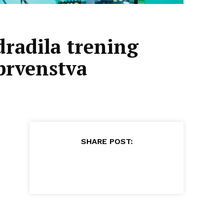
dradila trening
prvenstva
SHARE POST: