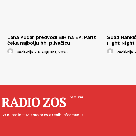
Lana Pudar predvodi BiH na EP: Pariz
Suad Hanki
čeka najbolju bh. plivačicu
Fight Night
Redakcija
-
6 Augusta, 2026
Redakcija
-
RADIO ZOS
107 FM
ZOS radio – Mjesto provjerenih informacija