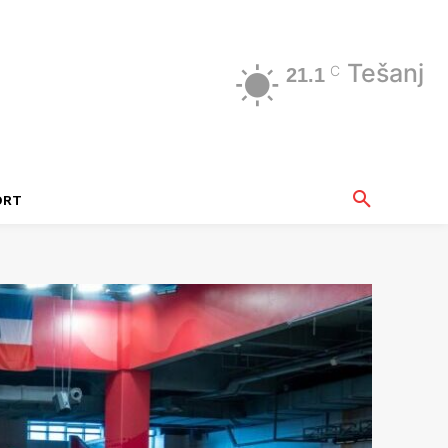
Tešanj
C
21.1
ORT