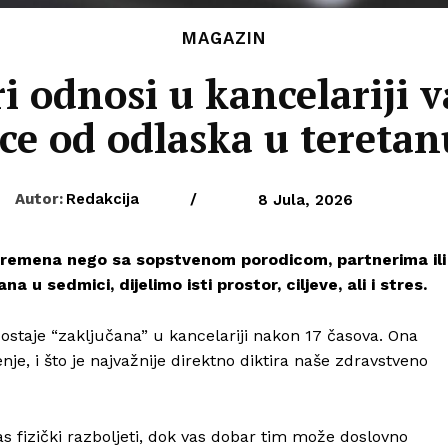
MAGAZIN
i odnosi u kancelariji v
rce od odlaska u teretan
Autor:
Redakcija
/
8 Jula, 2026
vremena nego sa sopstvenom porodicom, partnerima ili
a u sedmici, dijelimo isti prostor, ciljeve, ali i stres.
ostaje “zaključana” u kancelariji nakon 17 časova. Ona
je, i što je najvažnije direktno diktira naše zdravstveno
s fizički razboljeti, dok vas dobar tim može doslovno