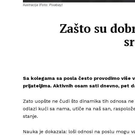
Ilustracija (Foto: Pixabay)
Zašto su dobr
s
Sa kolegama sa posla često provodimo više 
prijateljima. Aktivnih osam sati dnevno, pet dan
Zato uopšte ne čudi što dinamika tih odnosa ne 
odlazi kući sa nama, utiče na naš san, raspoložen
stanje.
Nauka je dokazala: loši odnosi na poslu mogu va