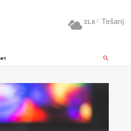
Tešanj
C
31.8
ORT