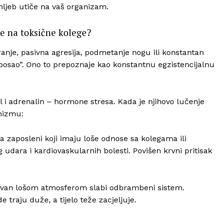
hljeb utiče na vaš organizam.
je na toksične kolege?
anje, pasivna agresija, podmetanje nogu ili konstantan
 posao”. Ono to prepoznaje kao konstantnu egzistencijalnu
 i adrenalin – hormone stresa. Kada je njihovo lučenje
nizmu:
 zaposleni koji imaju loše odnose sa kolegama ili
udara i kardiovaskularnih bolesti. Povišen krvni pritisak
ovan lošom atmosferom slabi odbrambeni sistem.
 traju duže, a tijelo teže zacjeljuje.