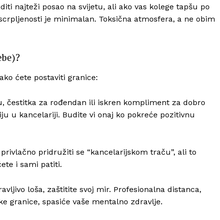
diti najteži posao na svijetu, ali ako vas kolege tapšu po
iscrpljenosti je minimalan. Toksična atmosfera, a ne obim
ebe)?
ko ćete postaviti granice:
u, čestitka za rođendan ili iskren kompliment za dobro
 u kancelariji. Budite vi onaj ko pokreće pozitivnu
privlačno pridružiti se “kancelarijskom traču”, ali to
te i sami patiti.
vljivo loša, zaštitite svoj mir. Profesionalna distanca,
ske granice, spasiće vaše mentalno zdravlje.