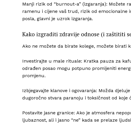
Manji rizik od “burnout-a” (izgaranja): Možete ra
ramenu i cijene vaš trud, rizik od emocionalne 
posla, glavni je uzrok izgaranja.
Kako izgraditi zdravije odnose (i zaštititi s
Ako ne možete da birate kolege, možete birati ka
Investirajte u male rituale: Kratka pauza za kaf
odrađen posao mogu potpuno promijeniti energiju
promjenu.
Izbjegavajte klanove i ogovaranja: Možda djeluje 
dugoročno stvara paranoju i toksičnost od koje će
Postavite jasne granice: Ako je atmosfera nepopra
ljubaznost, ali i jasno “ne” kada se prelaze ljud