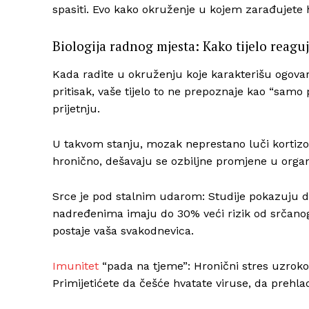
spasiti. Evo kako okruženje u kojem zarađujete 
Biologija radnog mjesta: Kako tijelo reagu
Kada radite u okruženju koje karakterišu ogovar
pritisak, vaše tijelo to ne prepoznaje kao “samo
prijetnju.
U takvom stanju, mozak neprestano luči kortizol
hronično, dešavaju se ozbiljne promjene u orga
Srce je pod stalnim udarom: Studije pokazuju da
nadređenima imaju do 30% veći rizik od srčanog 
postaje vaša svakodnevica.
Imunitet
“pada na tjeme”: Hronični stres uzrok
Primijetićete da češće hvatate viruse, da prehlade