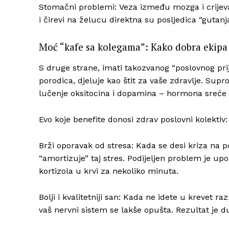
Stomačni problemi: Veza između mozga i crijeva 
i čirevi na želucu direktna su posljedica “gutan
Moć “kafe sa kolegama”: Kako dobra ekipa 
S druge strane, imati takozvanog “poslovnog prijat
porodica, djeluje kao štit za vaše zdravlje. Sup
lučenje oksitocina i dopamina – hormona sreće 
Evo koje benefite donosi zdrav poslovni kolektiv:
Brži oporavak od stresa: Kada se desi kriza na posl
“amortizuje” taj stres. Podijeljen problem je up
kortizola u krvi za nekoliko minuta.
Bolji i kvalitetniji san: Kada ne idete u krevet r
vaš nervni sistem se lakše opušta. Rezultat je d