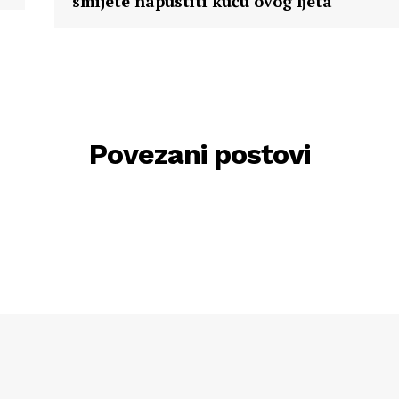
smijete napustiti kuću ovog ljeta
Povezani postovi