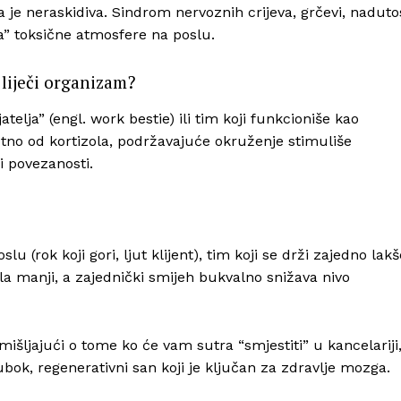
je neraskidiva. Sindrom nervoznih crijeva, grčevi, naduto
ja” toksične atmosfere na poslu.
liječi organizam?
elja” (engl. work bestie) ili tim koji funkcioniše kao
rotno od kortizola, podržavajuće okruženje stimuliše
i povezanosti.
u (rok koji gori, ljut klijent), tim koji se drži zajedno lakš
ola manji, a zajednički smijeh bukvalno snižava nivo
azmišljajući o tome ko će vam sutra “smjestiti” u kancelariji
ubok, regenerativni san koji je ključan za zdravlje mozga.