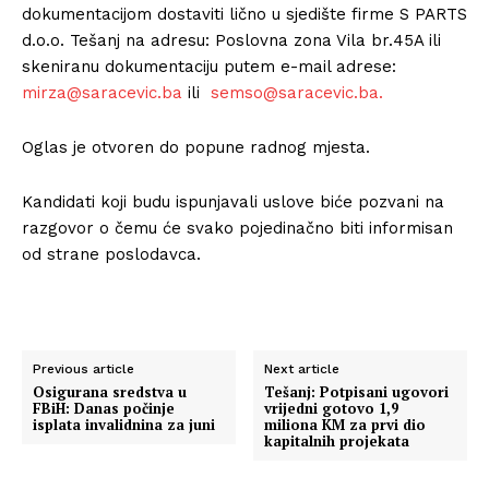
dokumentacijom dostaviti lično u sjedište firme S PARTS
d.o.o. Tešanj na adresu: Poslovna zona Vila br.45A ili
skeniranu dokumentaciju putem e-mail adrese:
mirza@saracevic.ba
ili
semso@saracevic.ba.
Oglas je otvoren do popune radnog mjesta.
Kandidati koji budu ispunjavali uslove biće pozvani na
razgovor o čemu će svako pojedinačno biti informisan
od strane poslodavca.
Previous article
Next article
Osigurana sredstva u
Tešanj: Potpisani ugovori
FBiH: Danas počinje
vrijedni gotovo 1,9
isplata invalidnina za juni
miliona KM za prvi dio
kapitalnih projekata