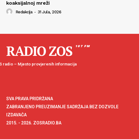
koaksijalnoj mreži
Redakcija
-
31 Jula, 2026
RADIO ZOS
107 FM
 radio – Mjesto provjerenih informacija
SVA PRAVA PRIDRŽANA
ZABRANJENO PREUZIMANJE SADRŽAJA BEZ DOZVOLE
IZDAVAČA
2015. - 2026. ZOSRADIO.BA