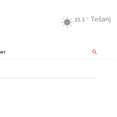
Tešanj
C
21.1
ORT