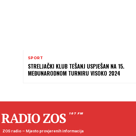
SPORT
STRELJAČKI KLUB TEŠANJ USPJEŠAN NA 15.
MEĐUNARODNOM TURNIRU VISOKO 2024
RADIO ZOS
107 FM
ZOS radio – Mjesto provjerenih informacija