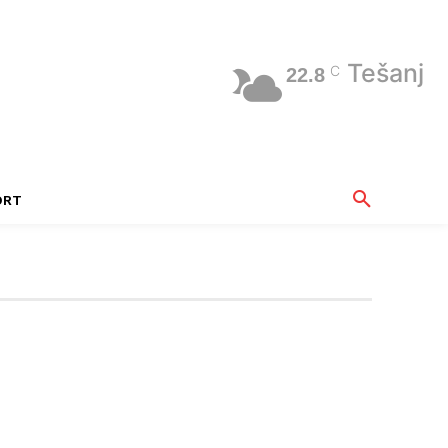
Tešanj
C
22.8
ORT