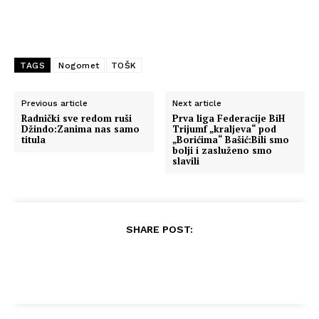
TAGS
Nogomet
TOŠK
Previous article
Next article
Radnički sve redom ruši
Prva liga Federacije BiH
Džindo:Zanima nas samo
Trijumf „kraljeva“ pod
titula
„Borićima“ Bašić:Bili smo
bolji i zasluženo smo
slavili
SHARE POST: