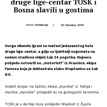
druge lige-centar TOŠK i
Bosna slavili u gostima
Autor:
Redakcija
/
20 Oktobra, 2014
Ovoga vikenda igrani su mečevi jedanaestog kola
druge lige-centar, a gdje su ljubitelji nogometa na
sedam stadiona vidjeli čak 24 pogotka. Najveću
pobjedu ostvarili su „motoristi“ iz Hrasnice, ekipa
Famosa koja je deklasirala slabu Stupčanicu sa čak
8:0.
Vodeči dvojac na tablici, ekipa „topnika“ iz Tešnja i
visočke „karioke“ pobijedili su na gostujućim terenima.
TOŠK je u derbiju kola pobijedio Mladost iz Župče