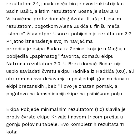
rezultatom 3:1, junak meča bio je dvostruki strijelac
Sadin Bašić, a istim rezultatom Bosna je slavila u
Vitkovićima protiv domačeg Azota. Ilijaš je tijesnim
rezultatom, pogotkom Alena Zukića u finišu meča
„slomio“ žilav otpor Usore i pobijedio je rezultatom 3:2.
Prijatno iznenađenje svojim navijačima
priredila je ekipa Rudara iz Zenice, koja je u Maglaju
pobijedila „papirnatog“ favorita, domaću ekipu
Natrona rezultatom 2:0. U Brezi domaći Rudar nije
uspio savladati čvrstu ekipu Radnika iz Hadžića (0:0), ali
obzirom na sva dešavanja u posljednjih godinu dana u
ekipi brezanskih „bebi“ i ovo je znatan pomak, a
pogotovo na konsolidaciji ekipe na psihičkom polju.
Ekipa Pobjede minimalnim rezultatom (1:0) slavila je
protiv čvrste ekipe Krivaje i novom tricom prešla u
gornju polovinu tabele. Evo kompletnih rezultata 11
kola: