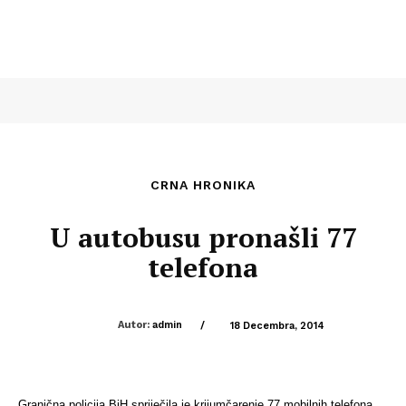
CRNA HRONIKA
U autobusu pronašli 77
telefona
Autor:
admin
/
18 Decembra, 2014
Granična policija BiH spriječila je krijumčarenje 77 mobilnih telefona