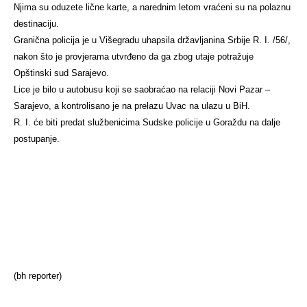
Njima su oduzete lične karte, a narednim letom vraćeni su na polaznu
destinaciju.
Granična policija je u Višegradu uhapsila državljanina Srbije R. I. /56/,
nakon što je provjerama utvrđeno da ga zbog utaje potražuje
Opštinski sud Sarajevo.
Lice je bilo u autobusu koji se saobraćao na relaciji Novi Pazar –
Sarajevo, a kontrolisano je na prelazu Uvac na ulazu u BiH.
R. I. će biti predat službenicima Sudske policije u Goraždu na dalje
postupanje.
(bh reporter)