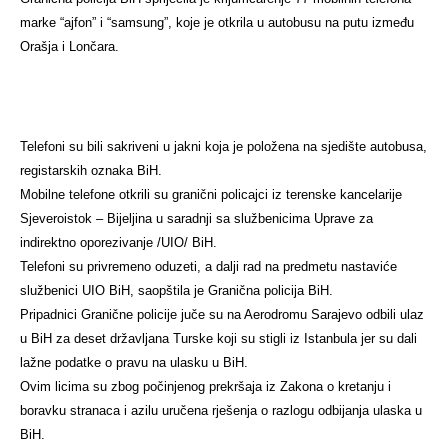
marke “ajfon” i “samsung”, koje je otkrila u autobusu na putu između
Orašja i Lončara.
Telefoni su bili sakriveni u jakni koja je položena na sjedište autobusa,
registarskih oznaka BiH.
Mobilne telefone otkrili su granični policajci iz terenske kancelarije
Sjeveroistok – Bijeljina u saradnji sa službenicima Uprave za
indirektno oporezivanje /UIO/ BiH.
Telefoni su privremeno oduzeti, a dalji rad na predmetu nastaviće
službenici UIO BiH, saopštila je Granična policija BiH.
Pripadnici Granične policije juče su na Aerodromu Sarajevo odbili ulaz
u BiH za deset državljana Turske koji su stigli iz Istanbula jer su dali
lažne podatke o pravu na ulasku u BiH.
Ovim licima su zbog počinjenog prekršaja iz Zakona o kretanju i
boravku stranaca i azilu uručena rješenja o razlogu odbijanja ulaska u
BiH.