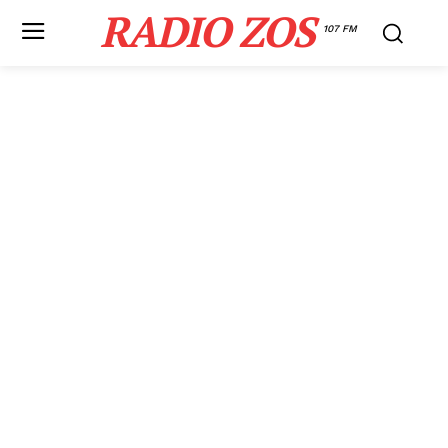
RADIO ZOS
107 FM