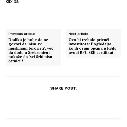
klix.ba
Previous article
Next article
Dodiku je bolje da ne
Ovo bi trebalo privući
govori da ‘nisu svi
investitore: Pogledajte
muslimani teroristi’, već
kojih osam općina u FBiH
da dođe u Srebrenicu i
uvodi BFC SEE certifikat
pokaže da ‘svi Srbi nisu
četnici’!
SHARE POST: