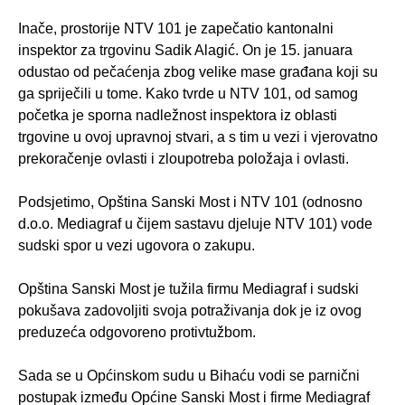
Inače, prostorije NTV 101 je zapečatio kantonalni
inspektor za trgovinu Sadik Alagić. On je 15. januara
odustao od pečaćenja zbog velike mase građana koji su
ga spriječili u tome. Kako tvrde u NTV 101, od samog
početka je sporna nadležnost inspektora iz oblasti
trgovine u ovoj upravnoj stvari, a s tim u vezi i vjerovatno
prekoračenje ovlasti i zloupotreba položaja i ovlasti.
Podsjetimo, Opština Sanski Most i NTV 101 (odnosno
d.o.o. Mediagraf u čijem sastavu djeluje NTV 101) vode
sudski spor u vezi ugovora o zakupu.
Opština Sanski Most je tužila firmu Mediagraf i sudski
pokušava zadovoljiti svoja potraživanja dok je iz ovog
preduzeća odgovoreno protivtužbom.
Sada se u Općinskom sudu u Bihaću vodi se parnični
postupak između Općine Sanski Most i firme Mediagraf