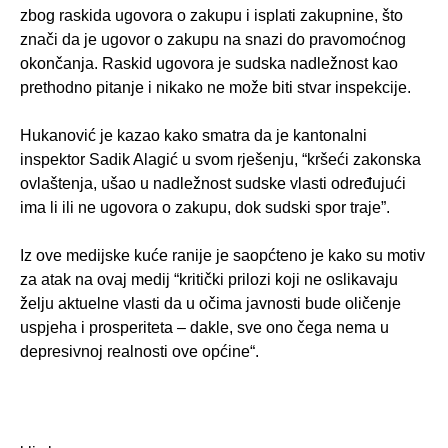
zbog raskida ugovora o zakupu i isplati zakupnine, što
znači da je ugovor o zakupu na snazi do pravomoćnog
okončanja. Raskid ugovora je sudska nadležnost kao
prethodno pitanje i nikako ne može biti stvar inspekcije.
Hukanović je kazao kako smatra da je kantonalni
inspektor Sadik Alagić u svom rješenju, “kršeći zakonska
ovlaštenja, ušao u nadležnost sudske vlasti određujući
ima li ili ne ugovora o zakupu, dok sudski spor traje”.
Iz ove medijske kuće ranije je saopćteno je kako su motiv
za atak na ovaj medij “kritički prilozi koji ne oslikavaju
želju aktuelne vlasti da u očima javnosti bude oličenje
uspjeha i prosperiteta – dakle, sve ono čega nema u
depresivnoj realnosti ove općine“.