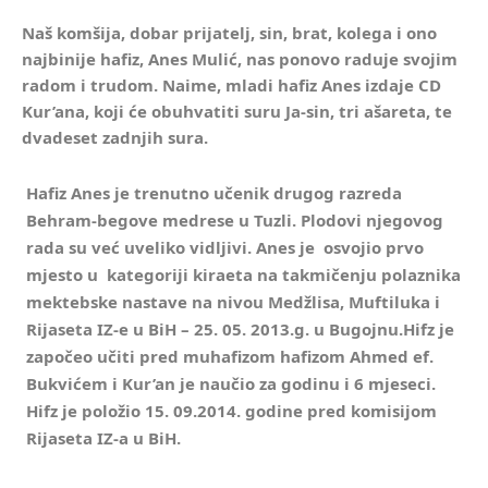
Naš komšija, dobar prijatelj, sin, brat, kolega i ono
najbinije hafiz, Anes Mulić, nas ponovo raduje svojim
radom i trudom. Naime, mladi hafiz Anes izdaje CD
Kur’ana, koji će obuhvatiti suru Ja-sin, tri ašareta, te
dvadeset zadnjih sura.
Hafiz Anes je trenutno učenik drugog razreda
Behram-begove medrese u Tuzli. Plodovi njegovog
rada su već uveliko vidljivi. Anes je osvojio prvo
mjesto u kategoriji kiraeta na takmičenju polaznika
mektebske nastave na nivou Medžlisa, Muftiluka i
Rijaseta IZ-e u BiH – 25. 05. 2013.g. u Bugojnu.Hifz je
započeo učiti pred muhafizom hafizom Ahmed ef.
Bukvićem i Kur’an je naučio za godinu i 6 mjeseci.
Hifz je položio 15. 09.2014. godine pred komisijom
Rijaseta IZ-a u BiH.