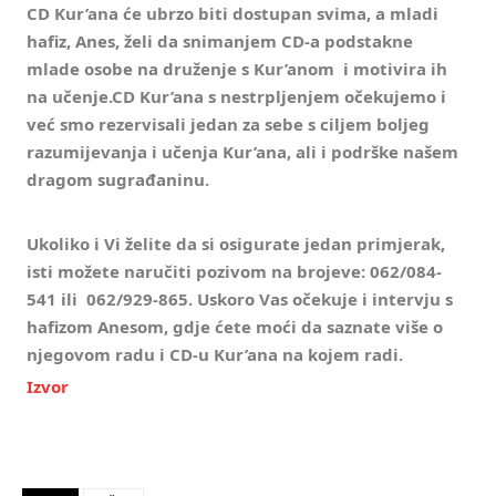
CD Kur’ana će ubrzo biti dostupan svima, a mladi
hafiz, Anes, želi da snimanjem CD-a podstakne
mlade osobe na druženje s Kur’anom i motivira ih
na učenje.CD Kur’ana s nestrpljenjem očekujemo i
već smo rezervisali jedan za sebe s ciljem boljeg
razumijevanja i učenja Kur’ana, ali i podrške našem
dragom sugrađaninu.
Ukoliko i Vi želite da si osigurate jedan primjerak,
isti možete naručiti pozivom na brojeve: 062/084-
541 ili 062/929-865. Uskoro Vas očekuje i intervju s
hafizom Anesom, gdje ćete moći da saznate više o
njegovom radu i CD-u Kur’ana na kojem radi.
Izvor