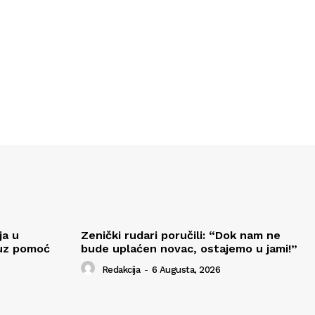
ja u
Zenički rudari poručili: “Dok nam ne
 uz pomoć
bude uplaćen novac, ostajemo u jami!”
Redakcija
-
6 Augusta, 2026