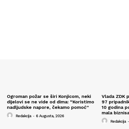
Ogroman požar se širi Konjicom, neki
Vlada ZDK p
dijelovi se ne vide od dima: “Koristimo
97 pripadni
nadljudske napore, čekamo pomoć”
10 godina p
mala biznis
Redakcija
-
6 Augusta, 2026
Redakcija
-