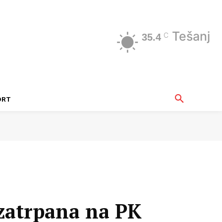
Tešanj
C
35.4
ORT
 zatrpana na PK