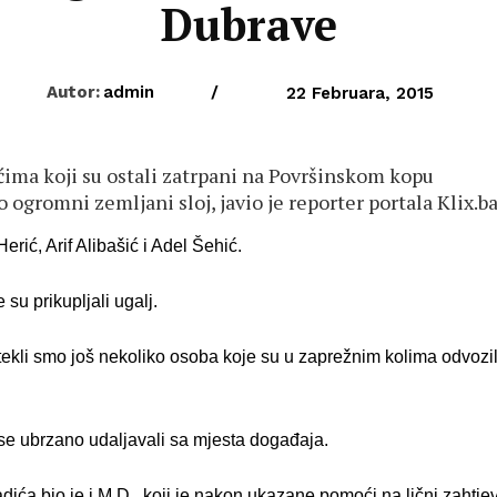
Dubrave
Autor:
admin
/
22 Februara, 2015
ćima koji su ostali zatrpani na Površinskom kopu
 ogromni zemljani sloj, javio je reporter portala Klix.ba
rić, Arif Alibašić i Adel Šehić.
su prikupljali ugalj.
tekli smo još nekoliko osoba koje su u zaprežnim kolima odvozil
 se ubrzano udaljavali sa mjesta događaja.
ća bio je i M.D., koji je nakon ukazane pomoći na lični zahtje