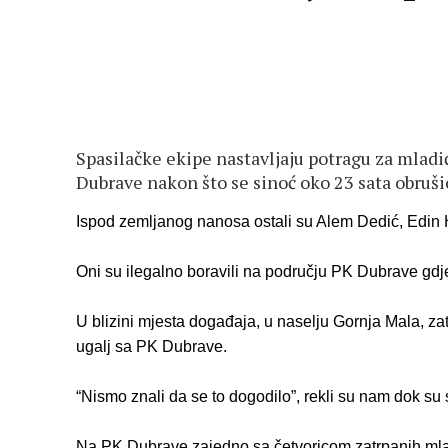
Spasilačke ekipe nastavljaju potragu za mladi
Dubrave nakon što se sinoć oko 23 sata obrušio
Ispod zemljanog nanosa ostali su Alem Dedić, Edin He
Oni su ilegalno boravili na području PK Dubrave gdje 
U blizini mjesta događaja, u naselju Gornja Mala, za
ugalj sa PK Dubrave.
“Nismo znali da se to dogodilo”, rekli su nam dok su
Na PK Dubrave zajedno sa četvoricom zatrpanih mladi