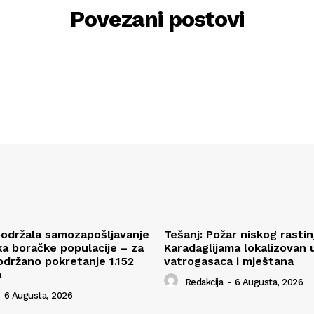
Povezani postovi
održala samozapošljavanje
Tešanj: Požar niskog rastin
ka boračke populacije – za
Karadaglijama lokalizovan
održano pokretanje 1.152
vatrogasaca i mještana
a
Redakcija
-
6 Augusta, 2026
6 Augusta, 2026