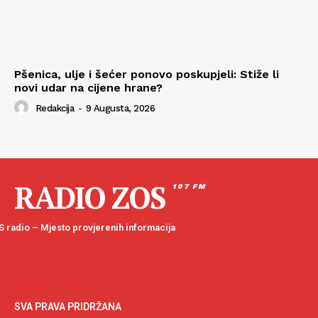
Pšenica, ulje i šećer ponovo poskupjeli: Stiže li
novi udar na cijene hrane?
Redakcija
-
9 Augusta, 2026
RADIO ZOS
107 FM
 radio – Mjesto provjerenih informacija
SVA PRAVA PRIDRŽANA