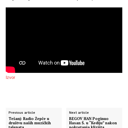
Izvor
Previous article
Next article
Tešanj: Radio Žepče u
BEGOV HAN Poginuo
društvu naših muzičkih
Hasan Š. u “Kediju” nakon
talenata
pokretanja klizišta,